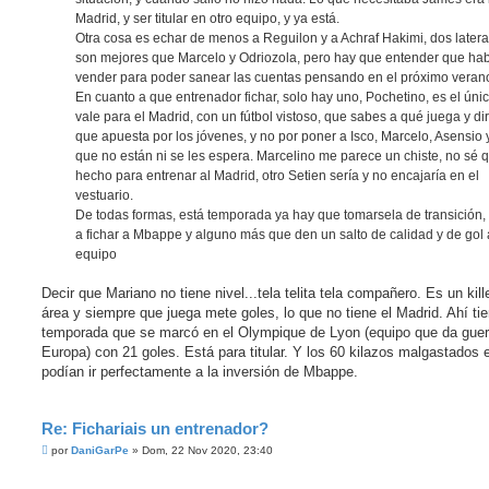
Madrid, y ser titular en otro equipo, y ya está.
Otra cosa es echar de menos a Reguilon y a Achraf Hakimi, dos later
son mejores que Marcelo y Odriozola, pero hay que entender que ha
vender para poder sanear las cuentas pensando en el próximo veran
En cuanto a que entrenador fichar, solo hay uno, Pochetino, es el úni
vale para el Madrid, con un fútbol vistoso, que sabes a qué juega y dir
que apuesta por los jóvenes, y no por poner a Isco, Marcelo, Asensio 
que no están ni se les espera. Marcelino me parece un chiste, no sé 
hecho para entrenar al Madrid, otro Setien sería y no encajaría en el
vestuario.
De todas formas, está temporada ya hay que tomarsela de transición,
a fichar a Mbappe y alguno más que den un salto de calidad y de gol 
equipo
Decir que Mariano no tiene nivel...tela telita tela compañero. Es un kill
área y siempre que juega mete goles, lo que no tiene el Madrid. Ahí tie
temporada que se marcó en el Olympique de Lyon (equipo que da guer
Europa) con 21 goles. Está para titular. Y los 60 kilazos malgastados 
podían ir perfectamente a la inversión de Mbappe.
Re: Fichariais un entrenador?
M
por
DaniGarPe
»
Dom, 22 Nov 2020, 23:40
e
n
s