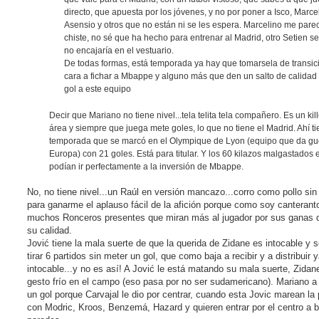
directo, que apuesta por los jóvenes, y no por poner a Isco, Marce
Asensio y otros que no están ni se les espera. Marcelino me pare
chiste, no sé que ha hecho para entrenar al Madrid, otro Setien se
no encajaría en el vestuario.
De todas formas, está temporada ya hay que tomarsela de transic
cara a fichar a Mbappe y alguno más que den un salto de calidad
gol a este equipo
Decir que Mariano no tiene nivel...tela telita tela compañero. Es un kill
área y siempre que juega mete goles, lo que no tiene el Madrid. Ahí ti
temporada que se marcó en el Olympique de Lyon (equipo que da gu
Europa) con 21 goles. Está para titular. Y los 60 kilazos malgastados 
podían ir perfectamente a la inversión de Mbappe.
No, no tiene nivel...un Raúl en versión mancazo...corro como pollo si
para ganarme el aplauso fácil de la afición porque como soy canterant
muchos Ronceros presentes que miran más al jugador por sus ganas 
su calidad.
Jović tiene la mala suerte de que la querida de Zidane es intocable y 
tirar 6 partidos sin meter un gol, que como baja a recibir y a distribuir 
intocable...y no es así! A Jović le está matando su mala suerte, Zidan
gesto frío en el campo (eso pasa por no ser sudamericano). Mariano a
un gol porque Carvajal le dio por centrar, cuando esta Jovic marean la 
con Modric, Kroos, Benzemá, Hazard y quieren entrar por el centro a 