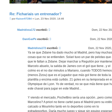
Re: Fichariais un entrenador?
M
por
Kaiser07284
»
Lun, 23 Nov 2020, 14:46
e
n
s
Madridista172
escribió:
Dom, 22 Nov 202
a
j
e
DaniGarPe
escribió:
Dom, 22 Nov 2020
Madridista172
escribió:
Dom, 22 Nov 2020,
Ya se que Zidane ha dado mucho al Madrid, pero hay muchas
cosas que no se entienden. Solari tuvo un par de pelotas que 
que le faltan a Zidane. Dejar marchar a Reguilón por mantene
Marcelo abuelo, la salida de James con el gol que tiene...y el
colmo es el no dar minutos a Mariano, cuando TODOS hemos 
(menos Zizou) que es el jugador que más gol tiene de toda la
plantilla y encima está curtido. 21 goles en su temporada en e
Olympique de Lyon. Yo de verdad, no se que más tiene que h
este chaval para jugar en este Madrid...
Y viendo el mercado, Pochettino sería una opción...pero como
Marcelino? A priori no tiene cartel para el Madrid pero su estil
calcado a Mourinho tanto en lo deportivo como en lo
extradeportivo. Daría mucho juego y sigue sin equipo espera