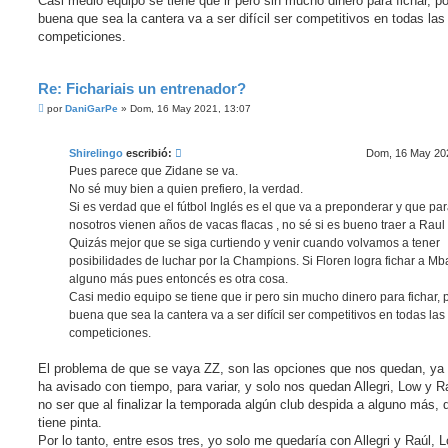
Casi medio equipo se tiene que ir pero sin mucho dinero para fichar, p
buena que sea la cantera va a ser difícil ser competitivos en todas las
competiciones.
Re: Fichariais un entrenador?
M
por
DaniGarPe
»
Dom, 16 May 2021, 13:07
e
n
s
Shirelingo
escribió:
Dom, 16 May 202
a
j
Pues parece que Zidane se va.
e
No sé muy bien a quien prefiero, la verdad.
Si es verdad que el fútbol Inglés es el que va a preponderar y que pa
nosotros vienen años de vacas flacas , no sé si es bueno traer a Raul
Quizás mejor que se siga curtiendo y venir cuando volvamos a tener
posibilidades de luchar por la Champions. Si Floren logra fichar a M
alguno más pues entoncés es otra cosa.
Casi medio equipo se tiene que ir pero sin mucho dinero para fichar,
buena que sea la cantera va a ser difícil ser competitivos en todas las
competiciones.
El problema de que se vaya ZZ, son las opciones que nos quedan, ya
ha avisado con tiempo, para variar, y solo nos quedan Allegri, Low y Ra
no ser que al finalizar la temporada algún club despida a alguno más, 
tiene pinta.
Por lo tanto, entre esos tres, yo solo me quedaría con Allegri y Raúl, L