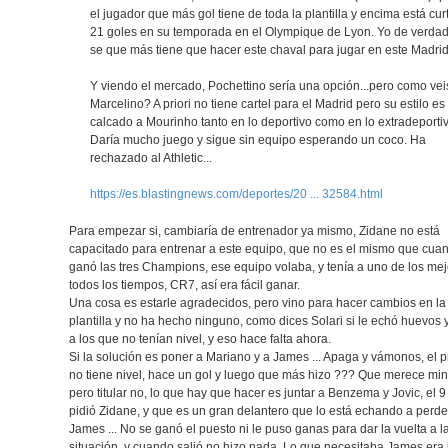
el jugador que más gol tiene de toda la plantilla y encima está curt
21 goles en su temporada en el Olympique de Lyon. Yo de verdad
se que más tiene que hacer este chaval para jugar en este Madrid.
Y viendo el mercado, Pochettino sería una opción...pero como vei
Marcelino? A priori no tiene cartel para el Madrid pero su estilo es
calcado a Mourinho tanto en lo deportivo como en lo extradeportiv
Daría mucho juego y sigue sin equipo esperando un coco. Ha
rechazado al Athletic...
https://es.blastingnews.com/deportes/20 ... 32584.html
Para empezar si, cambiaría de entrenador ya mismo, Zidane no está
capacitado para entrenar a este equipo, que no es el mismo que cua
ganó las tres Champions, ese equipo volaba, y tenía a uno de los me
todos los tiempos, CR7, así era fácil ganar.
Una cosa es estarle agradecidos, pero vino para hacer cambios en la
plantilla y no ha hecho ninguno, como dices Solari si le echó huevos 
a los que no tenían nivel, y eso hace falta ahora.
Si la solución es poner a Mariano y a James ... Apaga y vámonos, el 
no tiene nivel, hace un gol y luego que más hizo ??? Que merece minu
pero titular no, lo que hay que hacer es juntar a Benzema y Jovic, el 
pidió Zidane, y que es un gran delantero que lo está echando a perder
James ... No se ganó el puesto ni le puso ganas para dar la vuelta a l
situación, y cuando salió no hizo nada. Lo que necesitaba James era 