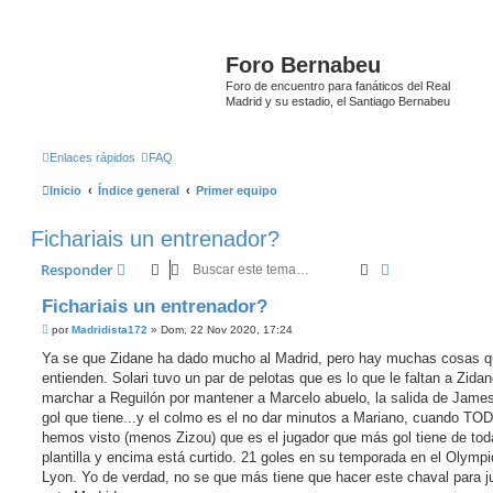
Foro Bernabeu
Foro de encuentro para fanáticos del Real
Madrid y su estadio, el Santiago Bernabeu
Enlaces rápidos
FAQ
Inicio
Índice general
Primer equipo
Fichariais un entrenador?
Buscar
Búsqueda ava
Responder
Fichariais un entrenador?
M
por
Madridista172
»
Dom, 22 Nov 2020, 17:24
e
n
Ya se que Zidane ha dado mucho al Madrid, pero hay muchas cosas q
s
entienden. Solari tuvo un par de pelotas que es lo que le faltan a Zidan
a
j
marchar a Reguilón por mantener a Marcelo abuelo, la salida de James
e
gol que tiene...y el colmo es el no dar minutos a Mariano, cuando T
hemos visto (menos Zizou) que es el jugador que más gol tiene de tod
plantilla y encima está curtido. 21 goles en su temporada en el Olymp
Lyon. Yo de verdad, no se que más tiene que hacer este chaval para j