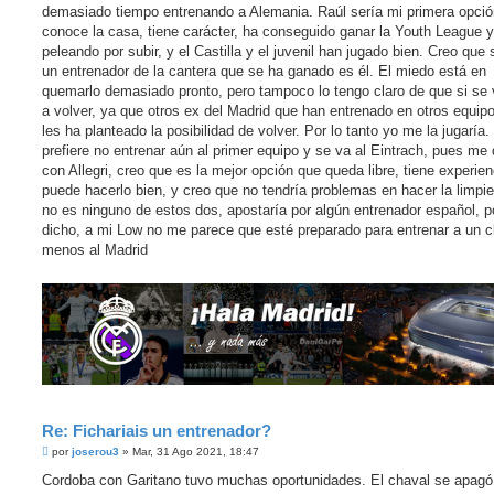
demasiado tiempo entrenando a Alemania. Raúl sería mi primera opció
conoce la casa, tiene carácter, ha conseguido ganar la Youth League y
peleando por subir, y el Castilla y el juvenil han jugado bien. Creo que 
un entrenador de la cantera que se ha ganado es él. El miedo está en
quemarlo demasiado pronto, pero tampoco lo tengo claro de que si se 
a volver, ya que otros ex del Madrid que han entrenado en otros equipo
les ha planteado la posibilidad de volver. Por lo tanto yo me la jugaría. 
prefiere no entrenar aún al primer equipo y se va al Eintrach, pues me
con Allegri, creo que es la mejor opción que queda libre, tiene experien
puede hacerlo bien, y creo que no tendría problemas en hacer la limpie
no es ninguno de estos dos, apostaría por algún entrenador español, p
dicho, a mi Low no me parece que esté preparado para entrenar a un c
menos al Madrid
Re: Fichariais un entrenador?
M
por
joserou3
»
Mar, 31 Ago 2021, 18:47
e
n
Cordoba con Garitano tuvo muchas oportunidades. El chaval se apagó
s