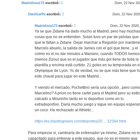
Madridista172
escribió:
Dom, 22 Nov 202
a
j
e
DaniGarPe
escribió:
Dom, 22 Nov 2020
Madridista172
escribió:
Dom, 22 Nov 2020,
Ya se que Zidane ha dado mucho al Madrid, pero hay muchas
cosas que no se entienden. Solari tuvo un par de pelotas que 
que le faltan a Zidane. Dejar marchar a Reguilón por mantene
Marcelo abuelo, la salida de James con el gol que tiene...y el
colmo es el no dar minutos a Mariano, cuando TODOS hemos 
(menos Zizou) que es el jugador que más gol tiene de toda la
plantilla y encima está curtido. 21 goles en su temporada en e
Olympique de Lyon. Yo de verdad, no se que más tiene que h
este chaval para jugar en este Madrid...
Y viendo el mercado, Pochettino sería una opción...pero como
Marcelino? A priori no tiene cartel para el Madrid pero su estil
calcado a Mourinho tanto en lo deportivo como en lo
extradeportivo. Daría mucho juego y sigue sin equipo espera
un coco. Ha rechazado al Athletic...
https://es.blastingnews.com/deportes/20 ... 32584.html
Para empezar si, cambiaría de entrenador ya mismo, Zidane no e
capacitado para entrenar a este equipo, que no es el mismo que