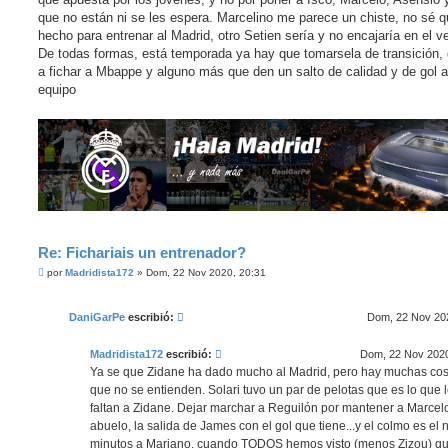
que no están ni se les espera. Marcelino me parece un chiste, no sé 
hecho para entrenar al Madrid, otro Setien sería y no encajaría en el ve
De todas formas, está temporada ya hay que tomarsela de transición, 
a fichar a Mbappe y alguno más que den un salto de calidad y de gol a
equipo
Re: Fichariais un entrenador?
M
por
Madridista172
»
Dom, 22 Nov 2020, 20:31
e
n
s
DaniGarPe
escribió:
Dom, 22 Nov 202
a
j
e
Madridista172
escribió:
Dom, 22 Nov 2020
Ya se que Zidane ha dado mucho al Madrid, pero hay muchas co
que no se entienden. Solari tuvo un par de pelotas que es lo que 
faltan a Zidane. Dejar marchar a Reguilón por mantener a Marcel
abuelo, la salida de James con el gol que tiene...y el colmo es el 
minutos a Mariano, cuando TODOS hemos visto (menos Zizou) q