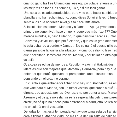
cuando ganó las tres Champions, ese equipo volaba, y tenía a un
los mejores de todos los tiempos, CR7, así era fácil ganar.
Una cosa es estarle agradecidos, pero vino para hacer cambios e
plantilla y no ha hecho ninguno, como dices Solari si le echó hue
sentó a los que no tenían nivel, y eso hace falta ahora.
Si la solución es poner a Mariano y a James ... Apaga y vámonos, 
primero no tiene nivel, hace un gol y luego que más hizo ??? Que
merece minutos, si, pero titular no, lo que hay que hacer es juntar
Benzema y Jovic, el 9 que pidió Zidane, y que es un gran delante
lo está echando a perder, y James ... No se ganó el puesto ni le p
ganas para dar la vuelta a la situación, y cuando salió no hizo na
que necesitaba James era irse del Madrid, y ser titular en otro equ
ya está.
Otra cosa es echar de menos a Reguilon y a Achraf Hakimi, dos
laterales que son mejores que Marcelo y Odriozola, pero hay que
entender que había que vender para poder sanear las cuentas
pensando en el próximo verano.
En cuanto a que entrenador fichar, solo hay uno, Pochetino, es el
que vale para el Madrid, con un fútbol vistoso, que sabes a qué j
directo, que apuesta por los jóvenes, y no por poner a Isco, Marce
Asensio y otros que no están ni se les espera. Marcelino me pare
chiste, no sé que ha hecho para entrenar al Madrid, otro Setien se
no encajaría en el vestuario.
De todas formas, está temporada ya hay que tomarsela de transic
cara a fichar a Mbappe y alguno más que den un salto de calidad