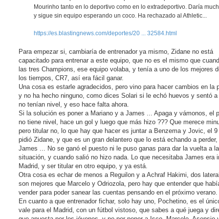
Mourinho tanto en lo deportivo como en lo extradeportivo. Daría muc
y sigue sin equipo esperando un coco. Ha rechazado al Athletic...
https://es.blastingnews.com/deportes/20 ... 32584.html
Para empezar si, cambiaría de entrenador ya mismo, Zidane no está
capacitado para entrenar a este equipo, que no es el mismo que cuan
las tres Champions, ese equipo volaba, y tenía a uno de los mejores 
los tiempos, CR7, así era fácil ganar.
Una cosa es estarle agradecidos, pero vino para hacer cambios en la pl
y no ha hecho ninguno, como dices Solari si le echó huevos y sentó a
no tenían nivel, y eso hace falta ahora.
Si la solución es poner a Mariano y a James ... Apaga y vámonos, el 
no tiene nivel, hace un gol y luego que más hizo ??? Que merece minu
pero titular no, lo que hay que hacer es juntar a Benzema y Jovic, el 9
pidió Zidane, y que es un gran delantero que lo está echando a perder,
James ... No se ganó el puesto ni le puso ganas para dar la vuelta a la
situación, y cuando salió no hizo nada. Lo que necesitaba James era i
Madrid, y ser titular en otro equipo, y ya está.
Otra cosa es echar de menos a Reguilon y a Achraf Hakimi, dos latera
son mejores que Marcelo y Odriozola, pero hay que entender que habí
vender para poder sanear las cuentas pensando en el próximo verano.
En cuanto a que entrenador fichar, solo hay uno, Pochetino, es el únic
vale para el Madrid, con un fútbol vistoso, que sabes a qué juega y dir
que apuesta por los jóvenes, y no por poner a Isco, Marcelo, Asensio 