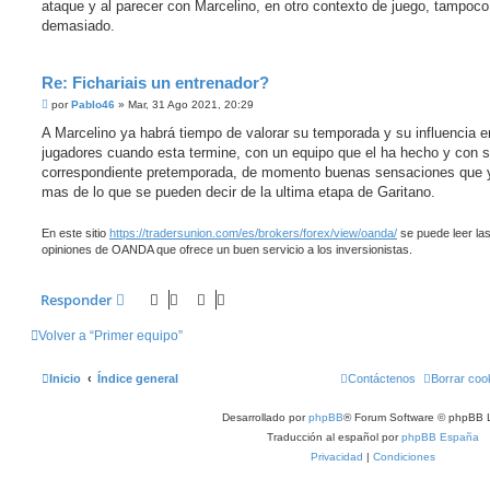
ataque y al parecer con Marcelino, en otro contexto de juego, tampoc
a
j
demasiado.
e
Re: Fichariais un entrenador?
M
por
Pablo46
»
Mar, 31 Ago 2021, 20:29
e
n
A Marcelino ya habrá tiempo de valorar su temporada y su influencia e
s
jugadores cuando esta termine, con un equipo que el ha hecho y con 
a
j
correspondiente pretemporada, de momento buenas sensaciones que 
e
mas de lo que se pueden decir de la ultima etapa de Garitano.
En este sitio
https://tradersunion.com/es/brokers/forex/view/oanda/
se puede leer la
opiniones de OANDA que ofrece un buen servicio a los inversionistas.
Responder
Volver a “Primer equipo”
Inicio
Índice general
Contáctenos
Borrar coo
Desarrollado por
phpBB
® Forum Software © phpBB L
Traducción al español por
phpBB España
Privacidad
|
Condiciones