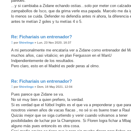
paredes.
...y si cambiaba a Zidane echando ostias...solo por meter con calzador
zampabollos de Isco, que da grima verle esa papada. Marcelo me da ig
lo menos se cuida. Defender no defendía antes ni ahora, la diferencia
antes te metían 2 goles y tu metías 4 o 5.
Re: Fichariais un entrenador?
M
por
Shirelingo
»
Lun, 23 Nov 2020, 16:37
e
n
A mi personalmente me encataría ver a Zidane como entrenador del Ma
s
muchos años, casi vitalicio; en plan Fergusson en el ManU
a
j
Indpendientemente de los resultados.
e
Pero claro, esto en el Madrid es pedir peras al olmo.
Re: Fichariais un entrenador?
M
por
Shirelingo
»
Dom, 16 May 2021, 12:04
e
n
Pues parece que Zidane se va.
s
No sé muy bien a quien prefiero, la verdad.
a
j
Si es verdad que el fútbol Inglés es el que va a preponderar y que para
e
nosotros vienen años de vacas flacas , no sé si es bueno traer a Raul
Quizás mejor que se siga curtiendo y venir cuando volvamos a tener
posibilidades de luchar por la Champions. Si Floren logra fichar a Mba
alguno más pues entoncés es otra cosa.