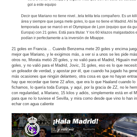
gol a este equipo
Decir que Mariano no tiene nivel...tela telita tela compañero. Es un kill
área y siempre que juega mete goles, lo que no tiene el Madrid. Ahí ti
temporada que se marcó en el Olympique de Lyon (equipo que da gu
Europa) con 21 goles. Está para titular. Y los 60 kilazos malgastados 
podían ir perfectamente a la inversión de Mbappe.
21 goles en Francia ... Cuando Benzema mete 20 goles y encima jue
mejor que Mariano, y le exigimos más, a ver si a unos se les pide más
otros no, Morata metió 20 goles, y no valió para el Madrid, Higuaín me
goles, y no valió para el Madrid, Jovic, 31 goles, eso es lo que neces
un goleador de verdad, y apostar por él, que cuando ha jugado ha gen
más ocasiones que ningún delantero, otra cosa es que no hayan entra
hay que recordar que tiene 22 años, que era lo que Haaland cuando lo
fichamos, lo quería toda Europa, y aquí, por la gracia de ZZ, no le he
con regularidad, a Mariano, 15 kilos y adiós, simplemente está en el M
para que no lo tuviese el Sevilla, y mira como desde que vino lo han i
echar con agua caliente