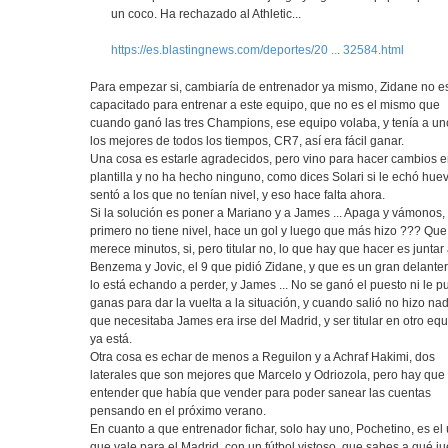
un coco. Ha rechazado al Athletic...
https://es.blastingnews.com/deportes/20 ... 32584.html
Para empezar si, cambiaría de entrenador ya mismo, Zidane no e
capacitado para entrenar a este equipo, que no es el mismo que
cuando ganó las tres Champions, ese equipo volaba, y tenía a un
los mejores de todos los tiempos, CR7, así era fácil ganar.
Una cosa es estarle agradecidos, pero vino para hacer cambios e
plantilla y no ha hecho ninguno, como dices Solari si le echó hue
sentó a los que no tenían nivel, y eso hace falta ahora.
Si la solución es poner a Mariano y a James ... Apaga y vámonos, 
primero no tiene nivel, hace un gol y luego que más hizo ??? Que
merece minutos, si, pero titular no, lo que hay que hacer es juntar
Benzema y Jovic, el 9 que pidió Zidane, y que es un gran delante
lo está echando a perder, y James ... No se ganó el puesto ni le p
ganas para dar la vuelta a la situación, y cuando salió no hizo na
que necesitaba James era irse del Madrid, y ser titular en otro equ
ya está.
Otra cosa es echar de menos a Reguilon y a Achraf Hakimi, dos
laterales que son mejores que Marcelo y Odriozola, pero hay que
entender que había que vender para poder sanear las cuentas
pensando en el próximo verano.
En cuanto a que entrenador fichar, solo hay uno, Pochetino, es el
que vale para el Madrid, con un fútbol vistoso, que sabes a qué j