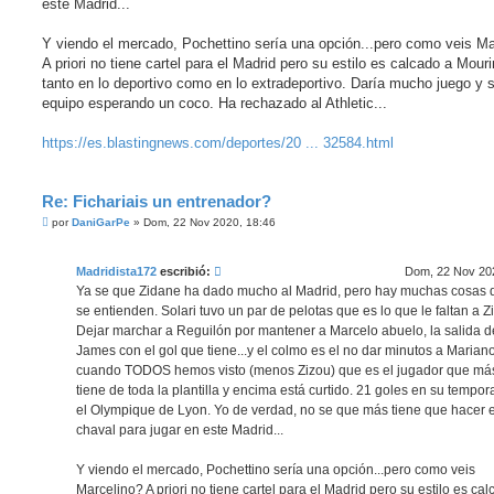
este Madrid...
Y viendo el mercado, Pochettino sería una opción...pero como veis Ma
A priori no tiene cartel para el Madrid pero su estilo es calcado a Mour
tanto en lo deportivo como en lo extradeportivo. Daría mucho juego y s
equipo esperando un coco. Ha rechazado al Athletic...
https://es.blastingnews.com/deportes/20 ... 32584.html
Re: Fichariais un entrenador?
M
por
DaniGarPe
»
Dom, 22 Nov 2020, 18:46
e
n
s
Madridista172
escribió:
Dom, 22 Nov 202
a
j
Ya se que Zidane ha dado mucho al Madrid, pero hay muchas cosas 
e
se entienden. Solari tuvo un par de pelotas que es lo que le faltan a Z
Dejar marchar a Reguilón por mantener a Marcelo abuelo, la salida d
James con el gol que tiene...y el colmo es el no dar minutos a Mariano
cuando TODOS hemos visto (menos Zizou) que es el jugador que má
tiene de toda la plantilla y encima está curtido. 21 goles en su tempo
el Olympique de Lyon. Yo de verdad, no se que más tiene que hacer 
chaval para jugar en este Madrid...
Y viendo el mercado, Pochettino sería una opción...pero como veis
Marcelino? A priori no tiene cartel para el Madrid pero su estilo es ca