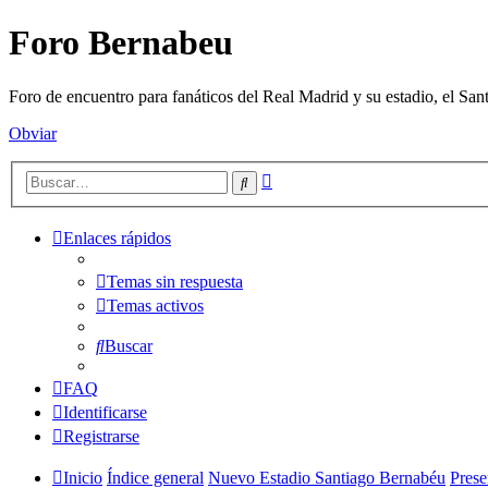
Foro Bernabeu
Foro de encuentro para fanáticos del Real Madrid y su estadio, el Sa
Obviar
Búsqueda
Buscar
avanzada
Enlaces rápidos
Temas sin respuesta
Temas activos
Buscar
FAQ
Identificarse
Registrarse
Inicio
Índice general
Nuevo Estadio Santiago Bernabéu
Prese