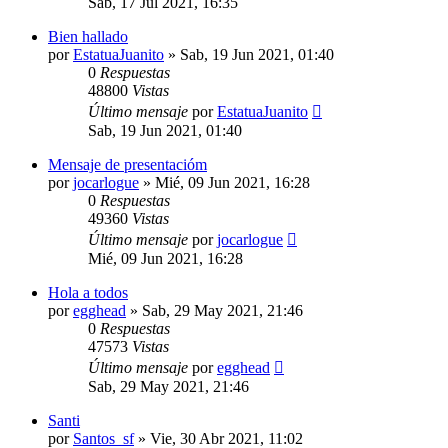
Sab, 17 Jul 2021, 16:35
Bien hallado
por
EstatuaJuanito
»
Sab, 19 Jun 2021, 01:40
0
Respuestas
48800
Vistas
Último mensaje
por
EstatuaJuanito
Sab, 19 Jun 2021, 01:40
Mensaje de presentacióm
por
jocarlogue
»
Mié, 09 Jun 2021, 16:28
0
Respuestas
49360
Vistas
Último mensaje
por
jocarlogue
Mié, 09 Jun 2021, 16:28
Hola a todos
por
egghead
»
Sab, 29 May 2021, 21:46
0
Respuestas
47573
Vistas
Último mensaje
por
egghead
Sab, 29 May 2021, 21:46
Santi
por
Santos_sf
»
Vie, 30 Abr 2021, 11:02