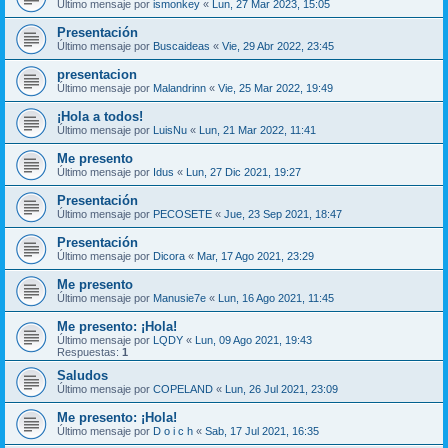
Último mensaje por
ismonkey
«
Lun, 27 Mar 2023, 15:05
Presentación
Último mensaje por
Buscaideas
«
Vie, 29 Abr 2022, 23:45
presentacion
Último mensaje por
Malandrinn
«
Vie, 25 Mar 2022, 19:49
¡Hola a todos!
Último mensaje por
LuisNu
«
Lun, 21 Mar 2022, 11:41
Me presento
Último mensaje por
Idus
«
Lun, 27 Dic 2021, 19:27
Presentación
Último mensaje por
PECOSETE
«
Jue, 23 Sep 2021, 18:47
Presentación
Último mensaje por
Dicora
«
Mar, 17 Ago 2021, 23:29
Me presento
Último mensaje por
Manusie7e
«
Lun, 16 Ago 2021, 11:45
Me presento: ¡Hola!
Último mensaje por
LQDY
«
Lun, 09 Ago 2021, 19:43
Respuestas:
1
Saludos
Último mensaje por
COPELAND
«
Lun, 26 Jul 2021, 23:09
Me presento: ¡Hola!
Último mensaje por
D o i c h
«
Sab, 17 Jul 2021, 16:35