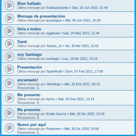
Bien hallado
Último mensaje por
EstatuaJuanito
«
Sab, 19 Jun 2021, 01:40
Mensaje de presentacióm
Último mensaje por
jocarlogue
«
Mié, 09 Jun 2021, 16:28
Hola a todos
Último mensaje por
egghead
«
Sab, 29 May 2021, 21:46
Santi
Último mensaje por
Santos_sf
«
Vie, 30 Abr 2021, 11:02
soy Santiago
Último mensaje por
santiago
«
Lun, 19 Abr 2021, 23:16
Presentación
Último mensaje por
Spainfirst8
«
Dom, 07 Feb 2021, 17:08
encantado!
Último mensaje por
Shirelingo
«
Mié, 20 Ene 2021, 09:16
Respuestas:
1
Me presento
Último mensaje por
lacris
«
Sab, 02 Ene 2021, 13:14
Respuestas:
2
Me presento
Último mensaje por
Emilio García
«
Mié, 30 Dic 2020, 23:58
Respuestas:
2
Nuevo por aquí
Último mensaje por
Robemen
«
Mié, 30 Dic 2020, 03:56
Respuestas:
1