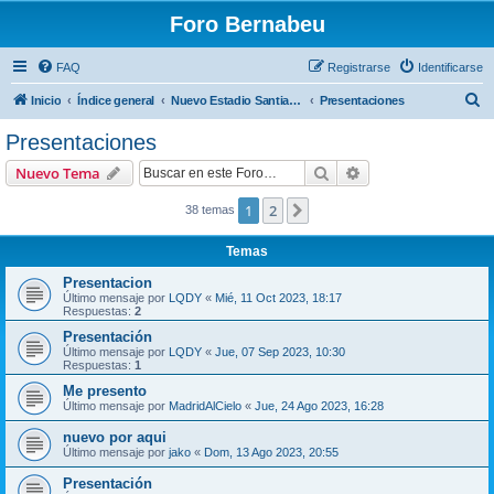
Foro Bernabeu
FAQ
Registrarse
Identificarse
B
Inicio
Índice general
Nuevo Estadio Santiago Bernabéu
Presentaciones
u
Presentaciones
s
Buscar
Búsqueda avanzad
Nuevo Tema
c
a
1
2
Siguiente
38 temas
r
Temas
Presentacion
Último mensaje por
LQDY
«
Mié, 11 Oct 2023, 18:17
Respuestas:
2
Presentación
Último mensaje por
LQDY
«
Jue, 07 Sep 2023, 10:30
Respuestas:
1
Me presento
Último mensaje por
MadridAlCielo
«
Jue, 24 Ago 2023, 16:28
nuevo por aqui
Último mensaje por
jako
«
Dom, 13 Ago 2023, 20:55
Presentación