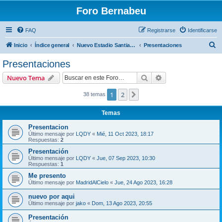
Foro Bernabeu
FAQ
Registrarse
Identificarse
B
Inicio
Índice general
Nuevo Estadio Santiago Bernabéu
Presentaciones
u
Presentaciones
s
Buscar
Búsqueda avanzad
Nuevo Tema
c
a
1
2
Siguiente
38 temas
r
Temas
Presentacion
Último mensaje por
LQDY
«
Mié, 11 Oct 2023, 18:17
Respuestas:
2
Presentación
Último mensaje por
LQDY
«
Jue, 07 Sep 2023, 10:30
Respuestas:
1
Me presento
Último mensaje por
MadridAlCielo
«
Jue, 24 Ago 2023, 16:28
nuevo por aqui
Último mensaje por
jako
«
Dom, 13 Ago 2023, 20:55
Presentación