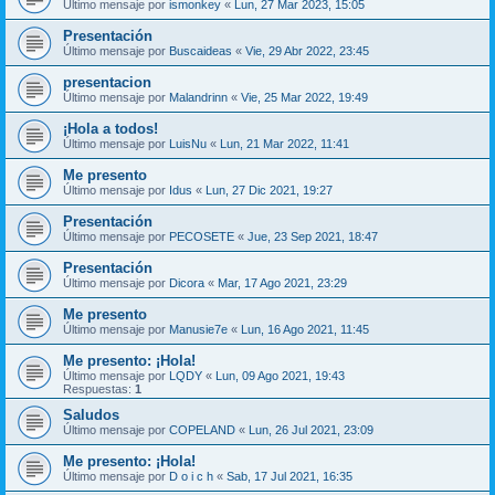
Último mensaje por
ismonkey
«
Lun, 27 Mar 2023, 15:05
Presentación
Último mensaje por
Buscaideas
«
Vie, 29 Abr 2022, 23:45
presentacion
Último mensaje por
Malandrinn
«
Vie, 25 Mar 2022, 19:49
¡Hola a todos!
Último mensaje por
LuisNu
«
Lun, 21 Mar 2022, 11:41
Me presento
Último mensaje por
Idus
«
Lun, 27 Dic 2021, 19:27
Presentación
Último mensaje por
PECOSETE
«
Jue, 23 Sep 2021, 18:47
Presentación
Último mensaje por
Dicora
«
Mar, 17 Ago 2021, 23:29
Me presento
Último mensaje por
Manusie7e
«
Lun, 16 Ago 2021, 11:45
Me presento: ¡Hola!
Último mensaje por
LQDY
«
Lun, 09 Ago 2021, 19:43
Respuestas:
1
Saludos
Último mensaje por
COPELAND
«
Lun, 26 Jul 2021, 23:09
Me presento: ¡Hola!
Último mensaje por
D o i c h
«
Sab, 17 Jul 2021, 16:35