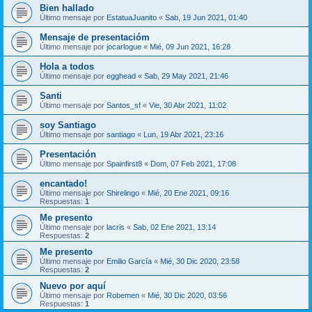
Bien hallado
Último mensaje por
EstatuaJuanito
«
Sab, 19 Jun 2021, 01:40
Mensaje de presentacióm
Último mensaje por
jocarlogue
«
Mié, 09 Jun 2021, 16:28
Hola a todos
Último mensaje por
egghead
«
Sab, 29 May 2021, 21:46
Santi
Último mensaje por
Santos_sf
«
Vie, 30 Abr 2021, 11:02
soy Santiago
Último mensaje por
santiago
«
Lun, 19 Abr 2021, 23:16
Presentación
Último mensaje por
Spainfirst8
«
Dom, 07 Feb 2021, 17:08
encantado!
Último mensaje por
Shirelingo
«
Mié, 20 Ene 2021, 09:16
Respuestas:
1
Me presento
Último mensaje por
lacris
«
Sab, 02 Ene 2021, 13:14
Respuestas:
2
Me presento
Último mensaje por
Emilio García
«
Mié, 30 Dic 2020, 23:58
Respuestas:
2
Nuevo por aquí
Último mensaje por
Robemen
«
Mié, 30 Dic 2020, 03:56
Respuestas:
1