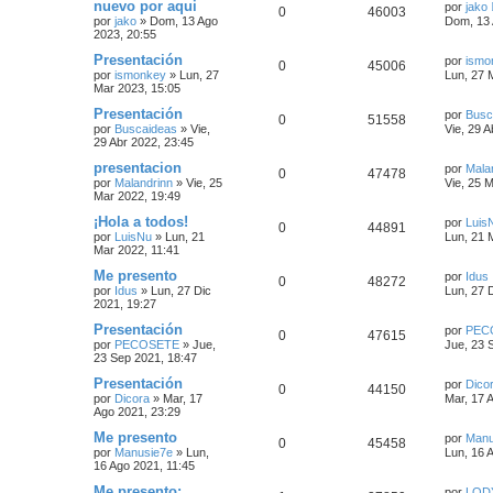
nuevo por aqui
por
jako
0
46003
por
jako
»
Dom, 13 Ago
Dom, 13 
2023, 20:55
Presentación
por
ismo
0
45006
por
ismonkey
»
Lun, 27
Lun, 27 
Mar 2023, 15:05
Presentación
por
Busc
0
51558
por
Buscaideas
»
Vie,
Vie, 29 A
29 Abr 2022, 23:45
presentacion
por
Mala
0
47478
por
Malandrinn
»
Vie, 25
Vie, 25 
Mar 2022, 19:49
¡Hola a todos!
por
Luis
0
44891
por
LuisNu
»
Lun, 21
Lun, 21 
Mar 2022, 11:41
Me presento
por
Idus
0
48272
por
Idus
»
Lun, 27 Dic
Lun, 27 
2021, 19:27
Presentación
por
PEC
0
47615
por
PECOSETE
»
Jue,
Jue, 23 
23 Sep 2021, 18:47
Presentación
por
Dico
0
44150
por
Dicora
»
Mar, 17
Mar, 17 
Ago 2021, 23:29
Me presento
por
Manu
0
45458
por
Manusie7e
»
Lun,
Lun, 16 
16 Ago 2021, 11:45
Me presento:
por
LQD