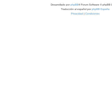
Desarrollado por
phpBB
® Forum Software © phpBB L
Traducción al español por
phpBB España
Privacidad
|
Condiciones