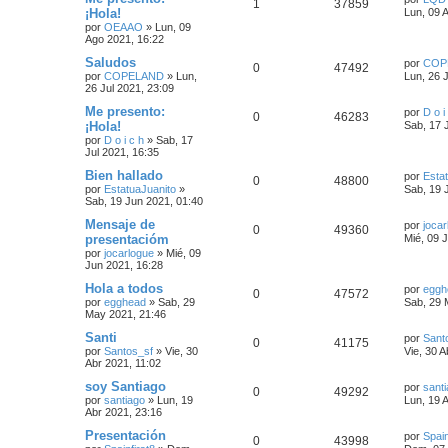
1
37859
¡Hola!
Lun, 09 
por
OEAAO
»
Lun, 09
Ago 2021, 16:22
Saludos
por
COP
0
47492
por
COPELAND
»
Lun,
Lun, 26 
26 Jul 2021, 23:09
Me presento:
por
D o i
0
46283
¡Hola!
Sab, 17 
por
D o i c h
»
Sab, 17
Jul 2021, 16:35
Bien hallado
por
Esta
0
48800
por
EstatuaJuanito
»
Sab, 19 
Sab, 19 Jun 2021, 01:40
Mensaje de
por
jocar
0
49360
presentacióm
Mié, 09 
por
jocarlogue
»
Mié, 09
Jun 2021, 16:28
Hola a todos
por
eggh
0
47572
por
egghead
»
Sab, 29
Sab, 29 
May 2021, 21:46
Santi
por
Sant
0
41175
por
Santos_sf
»
Vie, 30
Vie, 30 A
Abr 2021, 11:02
soy Santiago
por
sant
0
49292
por
santiago
»
Lun, 19
Lun, 19 
Abr 2021, 23:16
Presentación
por
Spain
0
43998