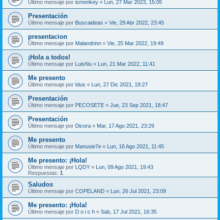
Último mensaje por
ismonkey
«
Lun, 27 Mar 2023, 15:05
Presentación
Último mensaje por
Buscaideas
«
Vie, 29 Abr 2022, 23:45
presentacion
Último mensaje por
Malandrinn
«
Vie, 25 Mar 2022, 19:49
¡Hola a todos!
Último mensaje por
LuisNu
«
Lun, 21 Mar 2022, 11:41
Me presento
Último mensaje por
Idus
«
Lun, 27 Dic 2021, 19:27
Presentación
Último mensaje por
PECOSETE
«
Jue, 23 Sep 2021, 18:47
Presentación
Último mensaje por
Dicora
«
Mar, 17 Ago 2021, 23:29
Me presento
Último mensaje por
Manusie7e
«
Lun, 16 Ago 2021, 11:45
Me presento: ¡Hola!
Último mensaje por
LQDY
«
Lun, 09 Ago 2021, 19:43
Respuestas:
1
Saludos
Último mensaje por
COPELAND
«
Lun, 26 Jul 2021, 23:09
Me presento: ¡Hola!
Último mensaje por
D o i c h
«
Sab, 17 Jul 2021, 16:35