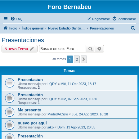
Foro Bernabeu
FAQ
Registrarse
Identificarse
B
Inicio
Índice general
Nuevo Estadio Santiago Bernabéu
Presentaciones
u
Presentaciones
s
Buscar
Búsqueda avanzad
Nuevo Tema
c
a
1
2
Siguiente
38 temas
r
Temas
Presentacion
Último mensaje por
LQDY
«
Mié, 11 Oct 2023, 18:17
Respuestas:
2
Presentación
Último mensaje por
LQDY
«
Jue, 07 Sep 2023, 10:30
Respuestas:
1
Me presento
Último mensaje por
MadridAlCielo
«
Jue, 24 Ago 2023, 16:28
nuevo por aqui
Último mensaje por
jako
«
Dom, 13 Ago 2023, 20:55
Presentación