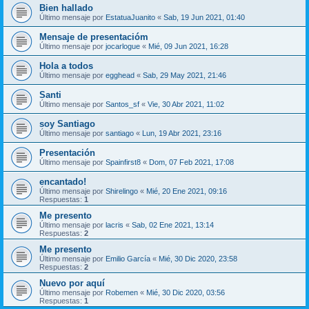
Bien hallado
Último mensaje por
EstatuaJuanito
«
Sab, 19 Jun 2021, 01:40
Mensaje de presentacióm
Último mensaje por
jocarlogue
«
Mié, 09 Jun 2021, 16:28
Hola a todos
Último mensaje por
egghead
«
Sab, 29 May 2021, 21:46
Santi
Último mensaje por
Santos_sf
«
Vie, 30 Abr 2021, 11:02
soy Santiago
Último mensaje por
santiago
«
Lun, 19 Abr 2021, 23:16
Presentación
Último mensaje por
Spainfirst8
«
Dom, 07 Feb 2021, 17:08
encantado!
Último mensaje por
Shirelingo
«
Mié, 20 Ene 2021, 09:16
Respuestas:
1
Me presento
Último mensaje por
lacris
«
Sab, 02 Ene 2021, 13:14
Respuestas:
2
Me presento
Último mensaje por
Emilio García
«
Mié, 30 Dic 2020, 23:58
Respuestas:
2
Nuevo por aquí
Último mensaje por
Robemen
«
Mié, 30 Dic 2020, 03:56
Respuestas:
1