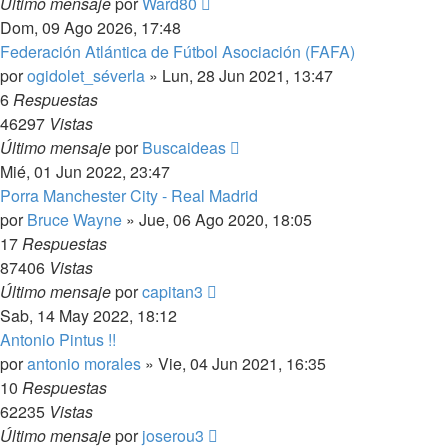
Último mensaje
por
Ward80
Dom, 09 Ago 2026, 17:48
Federación Atlántica de Fútbol Asociación (FAFA)
por
ogidolet_séverla
»
Lun, 28 Jun 2021, 13:47
6
Respuestas
46297
Vistas
Último mensaje
por
Buscaideas
Mié, 01 Jun 2022, 23:47
Porra Manchester City - Real Madrid
por
Bruce Wayne
»
Jue, 06 Ago 2020, 18:05
17
Respuestas
87406
Vistas
Último mensaje
por
capitan3
Sab, 14 May 2022, 18:12
Antonio Pintus !!
por
antonio morales
»
Vie, 04 Jun 2021, 16:35
10
Respuestas
62235
Vistas
Último mensaje
por
joserou3