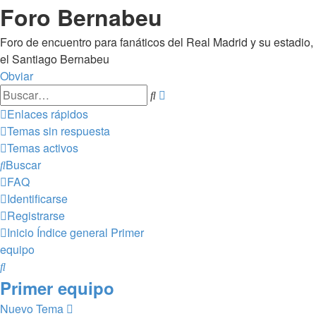
Foro Bernabeu
Foro de encuentro para fanáticos del Real Madrid y su estadio,
el Santiago Bernabeu
Obviar
Búsqueda
Buscar
avanzada
Enlaces rápidos
Temas sin respuesta
Temas activos
Buscar
FAQ
Identificarse
Registrarse
Inicio
Índice general
Primer
equipo
Buscar
Primer equipo
Nuevo Tema