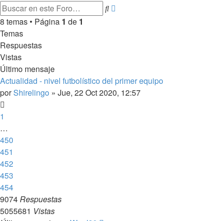
Búsqueda
Buscar
avanzada
8 temas • Página
1
de
1
Temas
Respuestas
Vistas
Último mensaje
Actualidad - nivel futbolístico del primer equipo
por
Shirelingo
»
Jue, 22 Oct 2020, 12:57
1
…
450
451
452
453
454
9074
Respuestas
5055681
Vistas