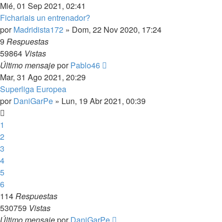
Mié, 01 Sep 2021, 02:41
Fichariais un entrenador?
por
Madridista172
»
Dom, 22 Nov 2020, 17:24
9
Respuestas
59864
Vistas
Último mensaje
por
Pablo46
Mar, 31 Ago 2021, 20:29
Superliga Europea
por
DaniGarPe
»
Lun, 19 Abr 2021, 00:39
1
2
3
4
5
6
114
Respuestas
530759
Vistas
Último mensaje
por
DaniGarPe