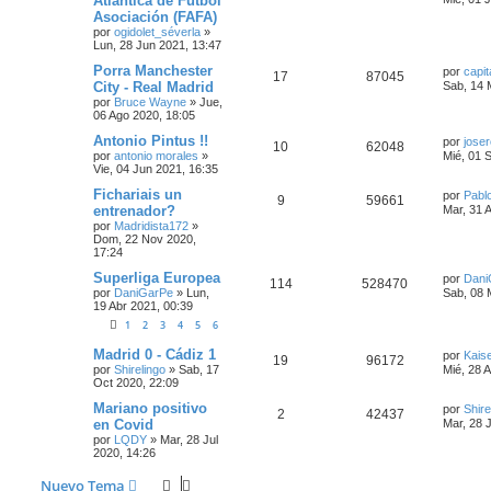
Atlántica de Fútbol
Asociación (FAFA)
por
ogidolet_séverla
»
Lun, 28 Jun 2021, 13:47
Porra Manchester
por
capi
17
87045
City - Real Madrid
Sab, 14 
por
Bruce Wayne
»
Jue,
06 Ago 2020, 18:05
Antonio Pintus !!
por
jose
10
62048
por
antonio morales
»
Mié, 01 
Vie, 04 Jun 2021, 16:35
Fichariais un
por
Pabl
9
59661
entrenador?
Mar, 31 
por
Madridista172
»
Dom, 22 Nov 2020,
17:24
Superliga Europea
por
Dani
114
528470
por
DaniGarPe
»
Lun,
Sab, 08 
19 Abr 2021, 00:39
1
2
3
4
5
6
Madrid 0 - Cádiz 1
por
Kais
19
96172
por
Shirelingo
»
Sab, 17
Mié, 28 
Oct 2020, 22:09
Mariano positivo
por
Shire
2
42437
en Covid
Mar, 28 
por
LQDY
»
Mar, 28 Jul
2020, 14:26
Nuevo Tema