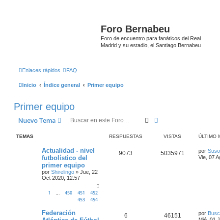
Foro Bernabeu
Foro de encuentro para fanáticos del Real
Madrid y su estadio, el Santiago Bernabeu
Enlaces rápidos
FAQ
Inicio
Índice general
Primer equipo
Primer equipo
Buscar
Búsqueda avanzada
Nuevo Tema
TEMAS
RESPUESTAS
VISTAS
ÚLTIMO 
Actualidad - nivel
por
Suso
9073
5035971
futbolístico del
Vie, 07 
primer equipo
por
Shirelingo
»
Jue, 22
Oct 2020, 12:57
1
450
451
452
…
453
454
Federación
por
Busc
6
46151
Mié, 01 