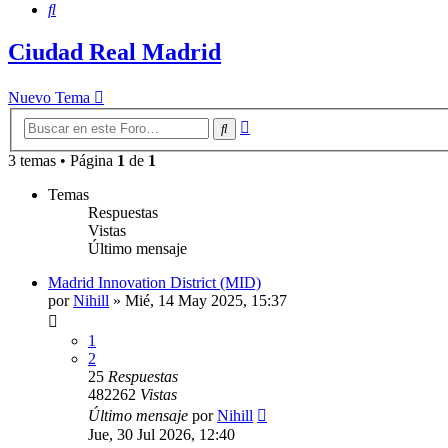
Buscar
Ciudad Real Madrid
Nuevo Tema
Búsqueda
Buscar
avanzada
3 temas • Página
1
de
1
Temas
Respuestas
Vistas
Último mensaje
Madrid Innovation District (MID)
por
Nihill
»
Mié, 14 May 2025, 15:37
1
2
25
Respuestas
482262
Vistas
Último mensaje
por
Nihill
Jue, 30 Jul 2026, 12:40