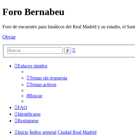
Foro Bernabeu
Foro de encuentro para fanáticos del Real Madrid y su estadio, el Sa
Obviar
Búsqueda
Buscar
avanzada
Enlaces rápidos
Temas sin respuesta
Temas activos
Buscar
FAQ
Identificarse
Registrarse
Inicio
Índice general
Ciudad Real Madrid