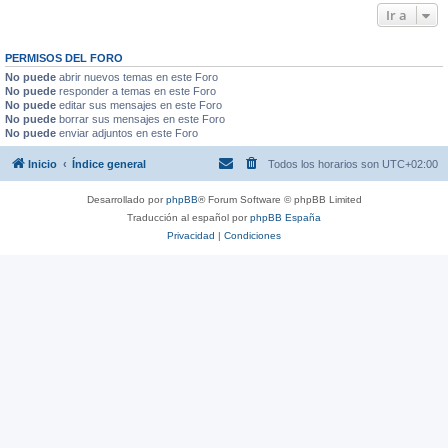
Ir a
PERMISOS DEL FORO
No puede
abrir nuevos temas en este Foro
No puede
responder a temas en este Foro
No puede
editar sus mensajes en este Foro
No puede
borrar sus mensajes en este Foro
No puede
enviar adjuntos en este Foro
Inicio
Índice general
Todos los horarios son
UTC+02:00
Desarrollado por
phpBB
® Forum Software © phpBB Limited
Traducción al español por
phpBB España
Privacidad
|
Condiciones