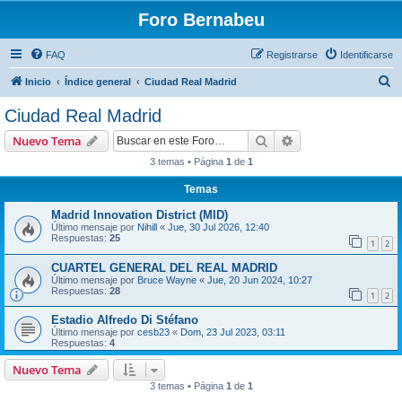
Foro Bernabeu
FAQ
Registrarse
Identificarse
B
Inicio
Índice general
Ciudad Real Madrid
u
Ciudad Real Madrid
s
Buscar
Búsqueda avanzad
Nuevo Tema
c
3 temas • Página
1
de
1
a
Temas
r
Madrid Innovation District (MID)
Último mensaje por
Nihill
«
Jue, 30 Jul 2026, 12:40
Respuestas:
25
1
2
CUARTEL GENERAL DEL REAL MADRID
Último mensaje por
Bruce Wayne
«
Jue, 20 Jun 2024, 10:27
Respuestas:
28
1
2
Estadio Alfredo Di Stéfano
Último mensaje por
cesb23
«
Dom, 23 Jul 2023, 03:11
Respuestas:
4
Nuevo Tema
3 temas • Página
1
de
1