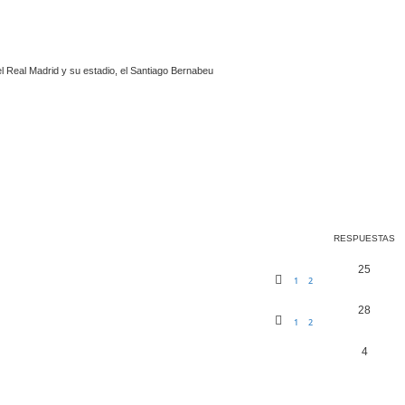
l Real Madrid y su estadio, el Santiago Bernabeu
queda avanzada
RESPUESTAS
25
1
2
28
1
2
4