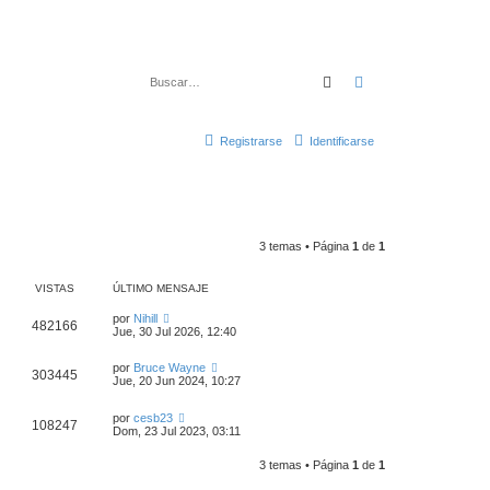
Buscar
Búsqueda avanza
Registrarse
Identificarse
3 temas • Página
1
de
1
VISTAS
ÚLTIMO MENSAJE
por
Nihill
482166
Jue, 30 Jul 2026, 12:40
por
Bruce Wayne
303445
Jue, 20 Jun 2024, 10:27
por
cesb23
108247
Dom, 23 Jul 2023, 03:11
3 temas • Página
1
de
1