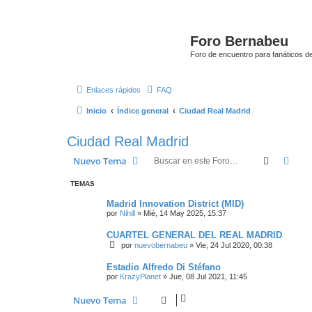
Foro Bernabeu
Foro de encuentro para fanáticos de
Enlaces rápidos
FAQ
Inicio
Índice general
Ciudad Real Madrid
Ciudad Real Madrid
Buscar
Bús
Nuevo Tema
TEMAS
Madrid Innovation District (MID)
por
Nihill
»
Mié, 14 May 2025, 15:37
CUARTEL GENERAL DEL REAL MADRID
por
nuevobernabeu
»
Vie, 24 Jul 2020, 00:38
Estadio Alfredo Di Stéfano
por
KrazyPlanet
»
Jue, 08 Jul 2021, 11:45
Nuevo Tema