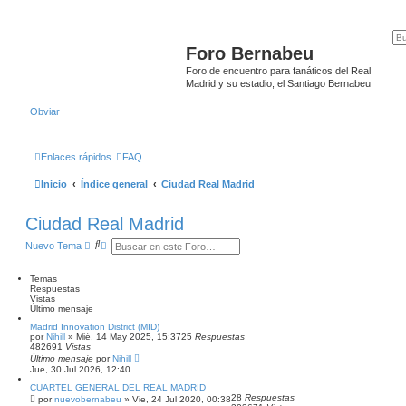
Foro Bernabeu
Foro de encuentro para fanáticos del Real
Madrid y su estadio, el Santiago Bernabeu
Obviar
Enlaces rápidos
FAQ
Inicio
Índice general
Ciudad Real Madrid
Ciudad Real Madrid
B
B
Nuevo Tema
u
ú
s
s
c
q
Temas
a
u
Respuestas
r
e
Vistas
d
Último mensaje
a
Madrid Innovation District (MID)
a
por
Nihill
»
Mié, 14 May 2025, 15:37
25
Respuestas
v
482691
Vistas
a
Último mensaje
por
Nihill
n
Jue, 30 Jul 2026, 12:40
z
a
CUARTEL GENERAL DEL REAL MADRID
d
28
Respuestas
por
nuevobernabeu
»
Vie, 24 Jul 2020, 00:38