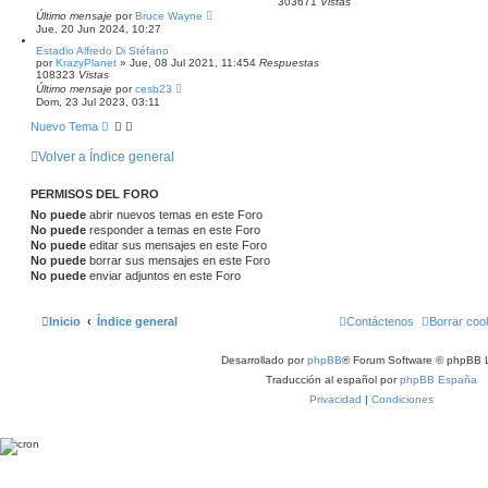
a
303671
Vistas
Último mensaje
por
Bruce Wayne
Jue, 20 Jun 2024, 10:27
Estadio Alfredo Di Stéfano
por
KrazyPlanet
»
Jue, 08 Jul 2021, 11:45
4
Respuestas
108323
Vistas
Último mensaje
por
cesb23
Dom, 23 Jul 2023, 03:11
Nuevo Tema
Volver a Índice general
PERMISOS DEL FORO
No puede
abrir nuevos temas en este Foro
No puede
responder a temas en este Foro
No puede
editar sus mensajes en este Foro
No puede
borrar sus mensajes en este Foro
No puede
enviar adjuntos en este Foro
Inicio
Índice general
Contáctenos
Borrar coo
Desarrollado por
phpBB
® Forum Software © phpBB L
Traducción al español por
phpBB España
Privacidad
|
Condiciones