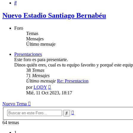
Buscar
Nuevo Estadio Santiago Bernabéu
Foro
Temas
Mensajes
Último mensaje
Presentaciones
Este foro es para presentarte.
Dinos quién eres, cual es tu equipo favorito y porqué este equi
38
Temas
71
Mensajes
Último mensaje
Re: Presentacion
Ver
por
LQDY
último
Mié, 11 Oct 2023, 18:17
mensaje
Nuevo Tema
Búsqueda
Buscar
avanzada
64 temas
1