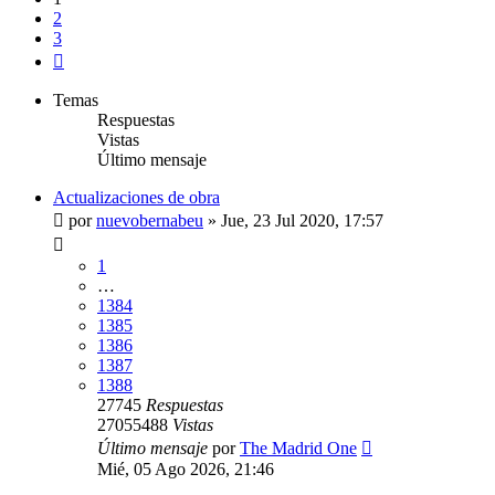
2
3
Siguiente
Temas
Respuestas
Vistas
Último mensaje
Actualizaciones de obra
por
nuevobernabeu
»
Jue, 23 Jul 2020, 17:57
1
…
1384
1385
1386
1387
1388
27745
Respuestas
27055488
Vistas
Último mensaje
por
The Madrid One
Mié, 05 Ago 2026, 21:46