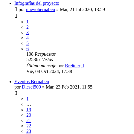
Infografías del proyecto
por
nuevobernabeu
»
Mar, 21 Jul 2020, 13:59
1
2
3
4
5
6
108
Respuestas
525367
Vistas
Último mensaje
por
Breitner
Vie, 04 Oct 2024, 17:38
Eventos Bernabeu
por
Diesel500
»
Mar, 23 Feb 2021, 11:55
1
…
19
20
21
22
23