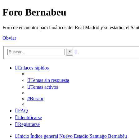
Foro Bernabeu
Foro de encuentro para fanáticos del Real Madrid y su estadio, el Sa
Obviar
Búsqueda
Buscar
avanzada
Enlaces rápidos
Temas sin respuesta
Temas activos
Buscar
FAQ
Identificarse
Registrarse
Inicio
Índice general
Nuevo Estadio Santiago Bernabéu