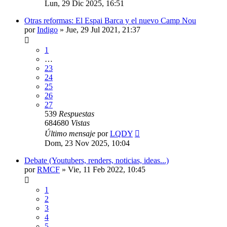
Lun, 29 Dic 2025, 16:51
Otras reformas: El Espai Barca y el nuevo Camp Nou
por
Indigo
»
Jue, 29 Jul 2021, 21:37
1
…
23
24
25
26
27
539
Respuestas
684680
Vistas
Último mensaje
por
LQDY
Dom, 23 Nov 2025, 10:04
Debate (Youtubers, renders, noticias, ideas...)
por
RMCF
»
Vie, 11 Feb 2022, 10:45
1
2
3
4
5