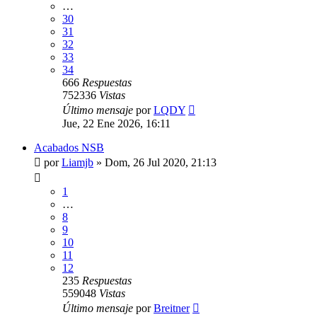
…
30
31
32
33
34
666
Respuestas
752336
Vistas
Último mensaje
por
LQDY
Jue, 22 Ene 2026, 16:11
Acabados NSB
por
Liamjb
»
Dom, 26 Jul 2020, 21:13
1
…
8
9
10
11
12
235
Respuestas
559048
Vistas
Último mensaje
por
Breitner