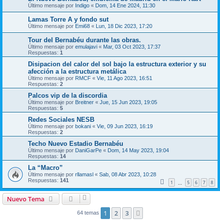
Último mensaje por
Indigo
«
Dom, 14 Ene 2024, 11:30
Lamas Torre A y fondo sut
Último mensaje por
Emi68
«
Lun, 18 Dic 2023, 17:20
Tour del Bernabéu durante las obras.
Último mensaje por
emulajavi
«
Mar, 03 Oct 2023, 17:37
Respuestas:
1
Disipacion del calor del sol bajo la estructura exterior y su
afección a la estructura metálica
Último mensaje por
RMCF
«
Vie, 11 Ago 2023, 16:51
Respuestas:
2
Palcos vip de la discordia
Último mensaje por
Breitner
«
Jue, 15 Jun 2023, 19:05
Respuestas:
5
Redes Sociales NESB
Último mensaje por
bokani
«
Vie, 09 Jun 2023, 16:19
Respuestas:
2
Techo Nuevo Estadio Bernabéu
Último mensaje por
DaniGarPe
«
Dom, 14 May 2023, 19:04
Respuestas:
14
La “Macro”
Último mensaje por
rllamasl
«
Sab, 08 Abr 2023, 10:28
Respuestas:
141
1
5
6
7
8
…
Nuevo Tema
1
2
3
Siguiente
64 temas