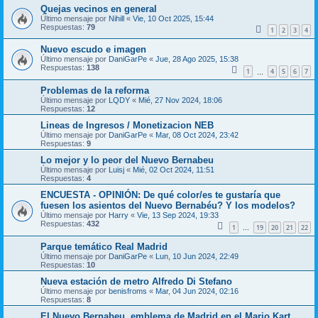
Quejas vecinos en general
Último mensaje por
Nihill
«
Vie, 10 Oct 2025, 15:44
Respuestas:
79
1
2
3
4
Nuevo escudo e imagen
Último mensaje por
DaniGarPe
«
Jue, 28 Ago 2025, 15:38
Respuestas:
138
1
4
5
6
7
…
Problemas de la reforma
Último mensaje por
LQDY
«
Mié, 27 Nov 2024, 18:06
Respuestas:
12
Lineas de Ingresos / Monetizacion NEB
Último mensaje por
DaniGarPe
«
Mar, 08 Oct 2024, 23:42
Respuestas:
9
Lo mejor y lo peor del Nuevo Bernabeu
Último mensaje por
Luisj
«
Mié, 02 Oct 2024, 11:51
Respuestas:
4
ENCUESTA - OPINIÓN: De qué color/es te gustaría que
fuesen los asientos del Nuevo Bernabéu? Y los modelos?
Último mensaje por
Harry
«
Vie, 13 Sep 2024, 19:33
Respuestas:
432
1
19
20
21
22
…
Parque temático Real Madrid
Último mensaje por
DaniGarPe
«
Lun, 10 Jun 2024, 22:49
Respuestas:
10
Nueva estación de metro Alfredo Di Stefano
Último mensaje por
benisfroms
«
Mar, 04 Jun 2024, 02:16
Respuestas:
8
El Nuevo Bernabeu, emblema de Madrid en el Mario Kart