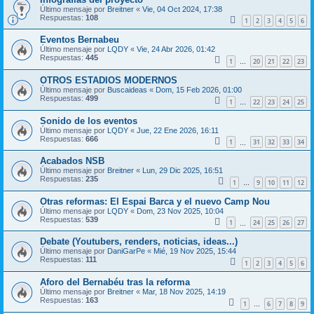
Último mensaje por
Breitner
«
Vie, 04 Oct 2024, 17:38
Respuestas:
108
1
2
3
4
5
6
Eventos Bernabeu
Último mensaje por
LQDY
«
Vie, 24 Abr 2026, 01:42
Respuestas:
445
1
20
21
22
23
…
OTROS ESTADIOS MODERNOS
Último mensaje por
Buscaideas
«
Dom, 15 Feb 2026, 01:00
Respuestas:
499
1
22
23
24
25
…
Sonido de los eventos
Último mensaje por
LQDY
«
Jue, 22 Ene 2026, 16:11
Respuestas:
666
1
31
32
33
34
…
Acabados NSB
Último mensaje por
Breitner
«
Lun, 29 Dic 2025, 16:51
Respuestas:
235
1
9
10
11
12
…
Otras reformas: El Espai Barca y el nuevo Camp Nou
Último mensaje por
LQDY
«
Dom, 23 Nov 2025, 10:04
Respuestas:
539
1
24
25
26
27
…
Debate (Youtubers, renders, noticias, ideas...)
Último mensaje por
DaniGarPe
«
Mié, 19 Nov 2025, 15:44
Respuestas:
111
1
2
3
4
5
6
Aforo del Bernabéu tras la reforma
Último mensaje por
Breitner
«
Mar, 18 Nov 2025, 14:19
Respuestas:
163
1
6
7
8
9
…