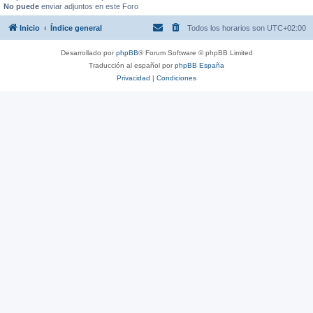
No puede
enviar adjuntos en este Foro
Inicio
Índice general
Todos los horarios son
UTC+02:00
Desarrollado por
phpBB
® Forum Software © phpBB Limited
Traducción al español por
phpBB España
Privacidad
|
Condiciones