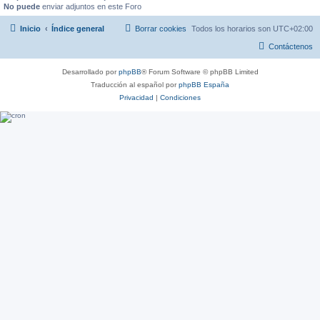
No puede
enviar adjuntos en este Foro
Inicio
Índice general
Borrar cookies
Todos los horarios son
UTC+02:00
Contáctenos
Desarrollado por
phpBB
® Forum Software © phpBB Limited
Traducción al español por
phpBB España
Privacidad
|
Condiciones