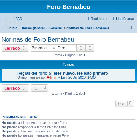
Foro Bernabeu
FAQ
Registrarse
Identificarse
B
Inicio
Índice general
General
Normas de Foro Bernabeu
u
Normas de Foro Bernabeu
s
Buscar
Búsqueda avanzada
Cerrado
c
1 tema • Página
1
de
1
a
Temas
r
Reglas del foro: Si eres nuevo, lee esto primero
Último mensaje por
Admin
«
Lun, 20 Jul 2020, 14:00
Cerrado
1 tema • Página
1
de
1
Ir a
PERMISOS DEL FORO
No puede
abrir nuevos temas en este Foro
No puede
responder a temas en este Foro
No puede
editar sus mensajes en este Foro
No puede
borrar sus mensajes en este Foro