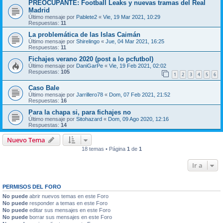
PREOCUPANTE: Football Leaks y nuevas tramas del Real
Madrid
Último mensaje por
Pablete2
«
Vie, 19 Mar 2021, 10:29
Respuestas:
11
La problemática de las Islas Caimán
Último mensaje por
Shirelingo
«
Jue, 04 Mar 2021, 16:25
Respuestas:
11
Fichajes verano 2020 (post a lo pcfutbol)
Último mensaje por
DaniGarPe
«
Vie, 19 Feb 2021, 02:02
Respuestas:
105
1
2
3
4
5
6
Caso Bale
Último mensaje por
Jarrillero78
«
Dom, 07 Feb 2021, 21:52
Respuestas:
16
Para la chapa si, para fichajes no
Último mensaje por
Sitohazard
«
Dom, 09 Ago 2020, 12:16
Respuestas:
14
Nuevo Tema
18 temas • Página
1
de
1
Ir a
PERMISOS DEL FORO
No puede
abrir nuevos temas en este Foro
No puede
responder a temas en este Foro
No puede
editar sus mensajes en este Foro
No puede
borrar sus mensajes en este Foro