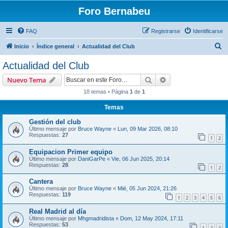
Foro Bernabeu
FAQ
Registrarse
Identificarse
B
Inicio
Índice general
Actualidad del Club
u
Actualidad del Club
s
Buscar
Búsqueda avanzad
Nuevo Tema
c
18 temas • Página
1
de
1
a
Temas
r
Gestión del club
Último mensaje por
Bruce Wayne
«
Lun, 09 Mar 2026, 08:10
Respuestas:
27
1
2
Equipacion Primer equipo
Último mensaje por
DaniGarPe
«
Vie, 06 Jun 2025, 20:14
Respuestas:
28
1
2
Cantera
Último mensaje por
Bruce Wayne
«
Mié, 05 Jun 2024, 21:26
Respuestas:
119
1
2
3
4
5
6
Real Madrid al día
Último mensaje por
Mhgmadridista
«
Dom, 12 May 2024, 17:11
Respuestas:
53
1
2
3