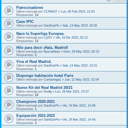
Patrocinadores
Último mensaje por
CCRMCF
«
Lun, 05 Feb 2024, 21:03
Respuestas:
14
Caso IPIC
Último mensaje por
DaniGarPe
«
Sab, 13 May 2023, 00:36
Nace la Superliga Europea.
Último mensaje por
LQDY
«
Vie, 16 Dic 2022, 02:12
Respuestas:
13
Hilo para decir ¡Hala, Madrid!
Último mensaje por
Buscaideas
«
Dom, 29 May 2022, 00:15
Respuestas:
2
Viva el Real Madrid.
Último mensaje por
DaniGarPe
«
Sab, 14 May 2022, 22:31
Respuestas:
1
Dispongo habitación hotel Paris
Último mensaje por
Camavinga1
«
Jue, 12 May 2022, 01:04
Nuevo Kit del Real Madrid 20/21
Último mensaje por
Rudig
«
Lun, 29 Mar 2021, 23:37
Respuestas:
18
Champions 2020-2021
Último mensaje por
DaniGarPe
«
Vie, 19 Mar 2021, 14:48
Respuestas:
1
Equipación 2021-2022
Último mensaje por
DaniGarPe
«
Vie, 19 Mar 2021, 14:46
Respuestas:
3