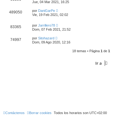
Jue, 04 Mar 2021, 16:25
por
DaniGarPe
489050
Vie, 19 Feb 2021, 02:02
por
Jarrillero78
83365
Dom, 07 Feb 2021, 21:52
por
Sitohazard
74997
Dom, 09 Ago 2020, 12:16
18 temas • Página
1
de
1
Ir a
Contáctenos
Borrar cookies
Todos los horarios son
UTC+02:00