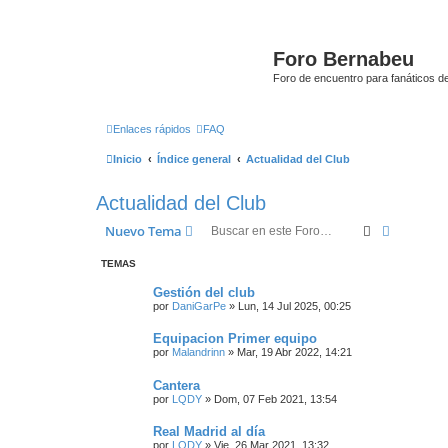
Foro Bernabeu
Foro de encuentro para fanáticos de
Enlaces rápidos
FAQ
Inicio
Índice general
Actualidad del Club
Actualidad del Club
Buscar
Búsqued
Nuevo Tema
TEMAS
Gestión del club
por
DaniGarPe
»
Lun, 14 Jul 2025, 00:25
Equipacion Primer equipo
por
Malandrinn
»
Mar, 19 Abr 2022, 14:21
Cantera
por
LQDY
»
Dom, 07 Feb 2021, 13:54
Real Madrid al día
por
LQDY
»
Vie, 26 Mar 2021, 13:32