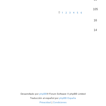
105
1
2
3
4
5
6
16
14
Desarrollado por
phpBB
® Forum Software © phpBB Limited
Traducción al español por
phpBB España
Privacidad
|
Condiciones