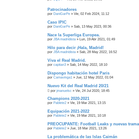
Patrocinadores
por
DaniGarPe
»
Vie, 02 Feb 2024, 11:12
Caso IPIC
por
DaniGarPe
»
Sab, 13 May 2023, 00:36
Nace la Superliga Europea.
por
JBA madridista
»
Lun, 19 Abr 2021, 01:49
Hilo para decir ¡Hala, Madrid!
por
JBA madridista
»
Sab, 28 May 2022, 16:52
Viva el Real Madrid.
por
capitan3
»
Sab, 14 May 2022, 18:10
Dispongo habitación hotel Paris
por
Camavinga1
»
Jue, 12 May 2022, 01:04
Nuevo Kit del Real Madrid 20/21
por
jmanuelsc
»
Vie, 24 Jul 2020, 18:45
Champions 2020-2021
por
Pablete2
»
Vie, 19 Mar 2021, 13:15
Equipación 2021-2022
por
Pablete2
»
Vie, 19 Mar 2021, 10:18
PREOCUPANTE: Football Leaks y nuevas tramas
por
Pablete2
»
Jue, 18 Mar 2021, 13:26
La problemática de las Islas Caimán