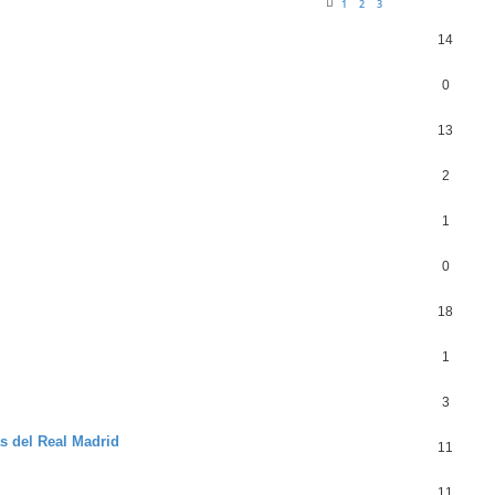
1
2
3
14
0
13
2
1
0
18
1
3
 del Real Madrid
11
11