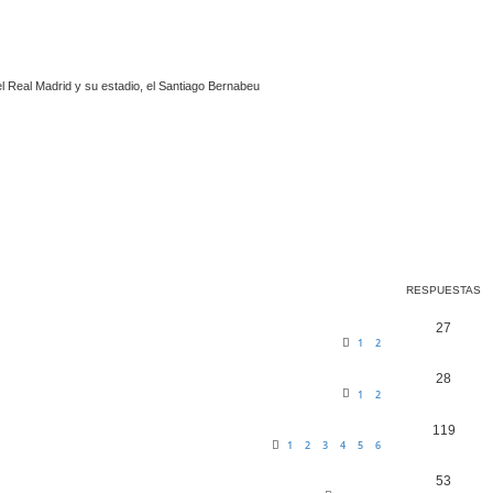
l Real Madrid y su estadio, el Santiago Bernabeu
a avanzada
RESPUESTAS
27
1
2
28
1
2
119
1
2
3
4
5
6
53