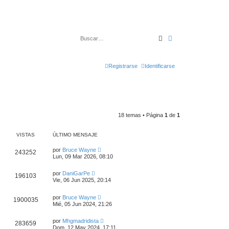
Buscar
Búsqueda avanza
Registrarse
Identificarse
18 temas • Página
1
de
1
VISTAS
ÚLTIMO MENSAJE
por
Bruce Wayne
243252
Lun, 09 Mar 2026, 08:10
por
DaniGarPe
196103
Vie, 06 Jun 2025, 20:14
por
Bruce Wayne
1900035
Mié, 05 Jun 2024, 21:26
por
Mhgmadridista
283659
Dom, 12 May 2024, 17:11