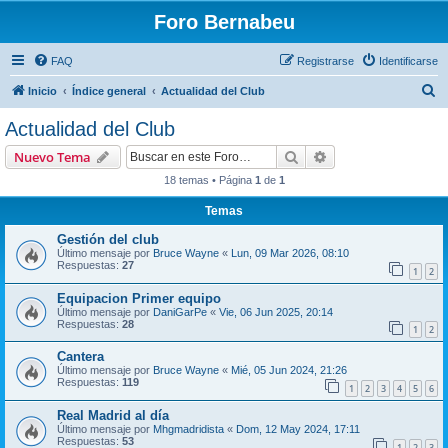
Foro Bernabeu
FAQ
Registrarse
Identificarse
B
Inicio
Índice general
Actualidad del Club
u
Actualidad del Club
s
Buscar
Búsqueda avanzad
Nuevo Tema
c
18 temas • Página
1
de
1
a
Temas
r
Gestión del club
Último mensaje por
Bruce Wayne
«
Lun, 09 Mar 2026, 08:10
Respuestas:
27
1
2
Equipacion Primer equipo
Último mensaje por
DaniGarPe
«
Vie, 06 Jun 2025, 20:14
Respuestas:
28
1
2
Cantera
Último mensaje por
Bruce Wayne
«
Mié, 05 Jun 2024, 21:26
Respuestas:
119
1
2
3
4
5
6
Real Madrid al día
Último mensaje por
Mhgmadridista
«
Dom, 12 May 2024, 17:11
Respuestas:
53
1
2
3