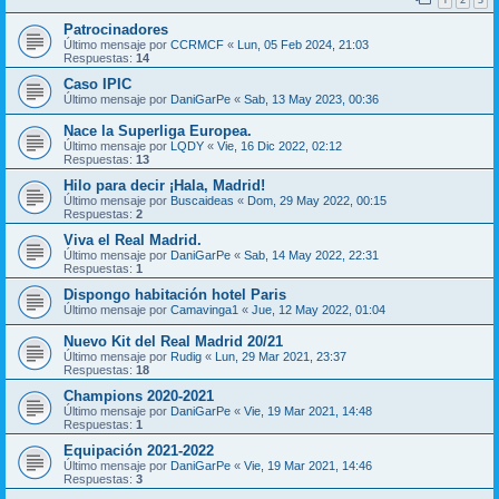
Patrocinadores
Último mensaje por
CCRMCF
«
Lun, 05 Feb 2024, 21:03
Respuestas:
14
Caso IPIC
Último mensaje por
DaniGarPe
«
Sab, 13 May 2023, 00:36
Nace la Superliga Europea.
Último mensaje por
LQDY
«
Vie, 16 Dic 2022, 02:12
Respuestas:
13
Hilo para decir ¡Hala, Madrid!
Último mensaje por
Buscaideas
«
Dom, 29 May 2022, 00:15
Respuestas:
2
Viva el Real Madrid.
Último mensaje por
DaniGarPe
«
Sab, 14 May 2022, 22:31
Respuestas:
1
Dispongo habitación hotel Paris
Último mensaje por
Camavinga1
«
Jue, 12 May 2022, 01:04
Nuevo Kit del Real Madrid 20/21
Último mensaje por
Rudig
«
Lun, 29 Mar 2021, 23:37
Respuestas:
18
Champions 2020-2021
Último mensaje por
DaniGarPe
«
Vie, 19 Mar 2021, 14:48
Respuestas:
1
Equipación 2021-2022
Último mensaje por
DaniGarPe
«
Vie, 19 Mar 2021, 14:46
Respuestas:
3