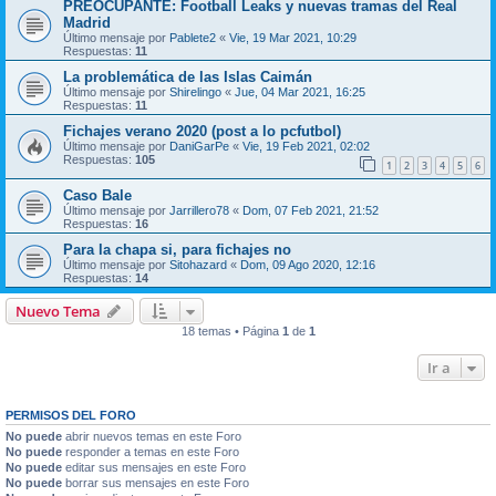
PREOCUPANTE: Football Leaks y nuevas tramas del Real
Madrid
Último mensaje por
Pablete2
«
Vie, 19 Mar 2021, 10:29
Respuestas:
11
La problemática de las Islas Caimán
Último mensaje por
Shirelingo
«
Jue, 04 Mar 2021, 16:25
Respuestas:
11
Fichajes verano 2020 (post a lo pcfutbol)
Último mensaje por
DaniGarPe
«
Vie, 19 Feb 2021, 02:02
Respuestas:
105
1
2
3
4
5
6
Caso Bale
Último mensaje por
Jarrillero78
«
Dom, 07 Feb 2021, 21:52
Respuestas:
16
Para la chapa si, para fichajes no
Último mensaje por
Sitohazard
«
Dom, 09 Ago 2020, 12:16
Respuestas:
14
Nuevo Tema
18 temas • Página
1
de
1
Ir a
PERMISOS DEL FORO
No puede
abrir nuevos temas en este Foro
No puede
responder a temas en este Foro
No puede
editar sus mensajes en este Foro
No puede
borrar sus mensajes en este Foro