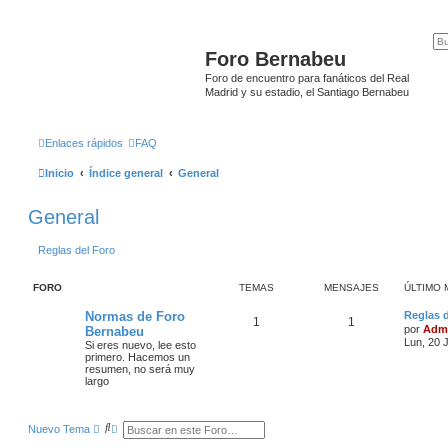
Foro Bernabeu
Foro de encuentro para fanáticos del Real
Madrid y su estadio, el Santiago Bernabeu
Enlaces rápidos
FAQ
Inicio
Índice general
General
General
Reglas del Foro
FORO
TEMAS
MENSAJES
ÚLTIMO 
Normas de Foro
Reglas d
1
1
por
Adm
Bernabeu
Lun, 20 
Si eres nuevo, lee esto
primero. Hacemos un
resumen, no será muy
largo
B
B
Nuevo Tema
u
ú