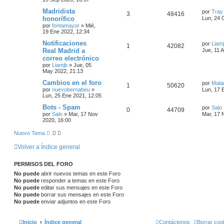
Madridista
por
Tray
3
48416
honorífico
Lun, 24 
por
fontamayor
»
Mié,
19 Ene 2022, 12:34
Notificaciones
por
Liam
1
42082
Real Madrid a
Jue, 11 
correo electrónico
por
Liamjb
»
Jue, 05
May 2022, 21:13
Cambios en el foro
por
Mala
1
50620
por
nuevobernabeu
»
Lun, 17 
Lun, 25 Ene 2021, 12:05
Bots - Spam
por
Salo
0
44709
por
Salo
»
Mar, 17 Nov
Mar, 17 
2020, 16:00
Nuevo Tema
Volver a Índice general
PERMISOS DEL FORO
No puede
abrir nuevos temas en este Foro
No puede
responder a temas en este Foro
No puede
editar sus mensajes en este Foro
No puede
borrar sus mensajes en este Foro
No puede
enviar adjuntos en este Foro
Inicio
Índice general
Contáctenos
Borrar coo