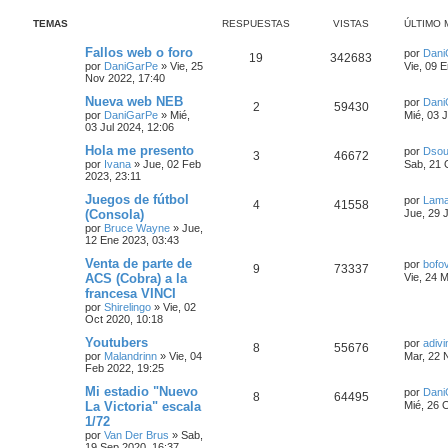
s
s
c
q
TEMAS
RESPUESTAS
VISTAS
ÚLTIMO 
a
u
r
e
d
Fallos web o foro
por
Dani
19
342683
a
por
DaniGarPe
»
Vie, 25
Vie, 09 
a
Nov 2022, 17:40
v
a
Nueva web NEB
por
Dani
2
59430
n
por
DaniGarPe
»
Mié,
Mié, 03 J
z
03 Jul 2024, 12:06
a
d
Hola me presento
por
Dso
3
46672
a
por
Ivana
»
Jue, 02 Feb
Sab, 21 
2023, 23:11
Juegos de fútbol
por
Lam
4
41558
(Consola)
Jue, 29 
por
Bruce Wayne
»
Jue,
12 Ene 2023, 03:43
Venta de parte de
por
bofo
9
73337
ACS (Cobra) a la
Vie, 24 
francesa VINCI
por
Shirelingo
»
Vie, 02
Oct 2020, 10:18
Youtubers
por
adivi
8
55676
por
Malandrinn
»
Vie, 04
Mar, 22 
Feb 2022, 19:25
Mi estadio "Nuevo
por
Dani
8
64495
La Victoria" escala
Mié, 26 
1/72
por
Van Der Brus
»
Sab,
19 Sep 2020, 16:37