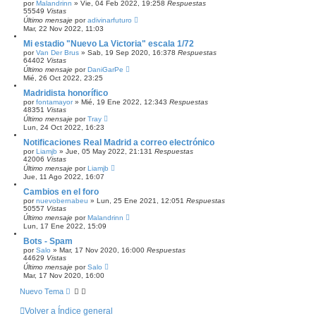
por
Malandrinn
»
Vie, 04 Feb 2022, 19:25
8
Respuestas
55549
Vistas
Último mensaje
por
adivinarfuturo
Mar, 22 Nov 2022, 11:03
Mi estadio "Nuevo La Victoria" escala 1/72
por
Van Der Brus
»
Sab, 19 Sep 2020, 16:37
8
Respuestas
64402
Vistas
Último mensaje
por
DaniGarPe
Mié, 26 Oct 2022, 23:25
Madridista honorífico
por
fontamayor
»
Mié, 19 Ene 2022, 12:34
3
Respuestas
48351
Vistas
Último mensaje
por
Tray
Lun, 24 Oct 2022, 16:23
Notificaciones Real Madrid a correo electrónico
por
Liamjb
»
Jue, 05 May 2022, 21:13
1
Respuestas
42006
Vistas
Último mensaje
por
Liamjb
Jue, 11 Ago 2022, 16:07
Cambios en el foro
por
nuevobernabeu
»
Lun, 25 Ene 2021, 12:05
1
Respuestas
50557
Vistas
Último mensaje
por
Malandrinn
Lun, 17 Ene 2022, 15:09
Bots - Spam
por
Salo
»
Mar, 17 Nov 2020, 16:00
0
Respuestas
44629
Vistas
Último mensaje
por
Salo
Mar, 17 Nov 2020, 16:00
Nuevo Tema
Volver a Índice general