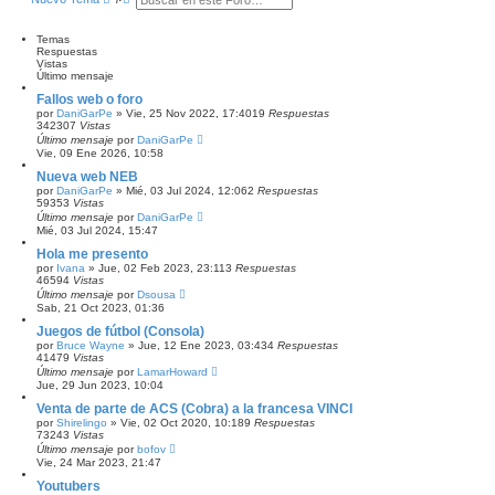
u
ú
i
s
s
m
o
c
q
Temas
m
a
u
Respuestas
e
r
e
Vistas
n
d
Último mensaje
s
a
a
Fallos web o foro
a
j
por
DaniGarPe
»
Vie, 25 Nov 2022, 17:40
19
Respuestas
v
e
342307
Vistas
a
Último mensaje
por
DaniGarPe
n
Vie, 09 Ene 2026, 10:58
z
a
Nueva web NEB
d
por
DaniGarPe
»
Mié, 03 Jul 2024, 12:06
2
Respuestas
a
59353
Vistas
Último mensaje
por
DaniGarPe
Mié, 03 Jul 2024, 15:47
Hola me presento
por
Ivana
»
Jue, 02 Feb 2023, 23:11
3
Respuestas
46594
Vistas
Último mensaje
por
Dsousa
Sab, 21 Oct 2023, 01:36
Juegos de fútbol (Consola)
por
Bruce Wayne
»
Jue, 12 Ene 2023, 03:43
4
Respuestas
41479
Vistas
Último mensaje
por
LamarHoward
Jue, 29 Jun 2023, 10:04
Venta de parte de ACS (Cobra) a la francesa VINCI
por
Shirelingo
»
Vie, 02 Oct 2020, 10:18
9
Respuestas
73243
Vistas
Último mensaje
por
bofov
Vie, 24 Mar 2023, 21:47
Youtubers