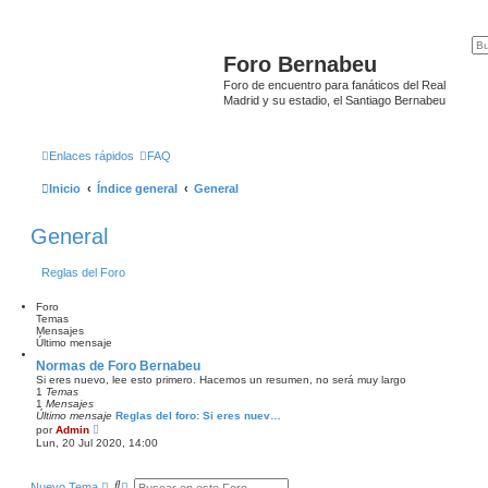
Foro Bernabeu
Foro de encuentro para fanáticos del Real
Madrid y su estadio, el Santiago Bernabeu
Enlaces rápidos
FAQ
Inicio
Índice general
General
General
Reglas del Foro
Foro
Temas
Mensajes
Último mensaje
Normas de Foro Bernabeu
Si eres nuevo, lee esto primero. Hacemos un resumen, no será muy largo
1
Temas
1
Mensajes
Último mensaje
Reglas del foro: Si eres nuev…
V
por
Admin
e
Lun, 20 Jul 2020, 14:00
r
ú
l
B
B
Nuevo Tema
t