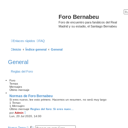
Foro Bernabeu
Foro de encuentro para fanáticos del Real
Madrid y su estadio, el Santiago Bernabeu
Enlaces rápidos
FAQ
Inicio
Índice general
General
General
Reglas del Foro
Foro
Temas
Mensajes
Último mensaje
Normas de Foro Bernabeu
Si eres nuevo, lee esto primero. Hacemos un resumen, no será muy largo
1
Temas
1
Mensajes
Último mensaje
Reglas del foro: Si eres nuev…
V
por
Admin
e
Lun, 20 Jul 2020, 14:00
r
ú
l
B
B
Nuevo Tema
t