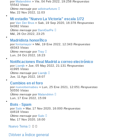
por
Malandrinn
»
Vie, 04 Feb 2022, 19:25
8
Respuestas
55542
Vistas
Último mensaje
por
adivinarfuturo
Mar, 22 Nov 2022, 11:03
Mi estadio "Nuevo La Victoria" escala 1/72
por
Van Der Brus
»
Sab, 19 Sep 2020, 16:37
8
Respuestas
64382
Vistas
Último mensaje
por
DaniGarPe
Mié, 26 Oct 2022, 23:25
Madridista honorífico
por
fontamayor
»
Mié, 19 Ene 2022, 12:34
3
Respuestas
48343
Vistas
Último mensaje
por
Tray
Lun, 24 Oct 2022, 16:23
Notificaciones Real Madrid a correo electrónico
por
Liamjb
»
Jue, 05 May 2022, 21:13
1
Respuestas
41995
Vistas
Último mensaje
por
Liamjb
Jue, 11 Ago 2022, 16:07
Cambios en el foro
por
nuevobernabeu
»
Lun, 25 Ene 2021, 12:05
1
Respuestas
50550
Vistas
Último mensaje
por
Malandrinn
Lun, 17 Ene 2022, 15:09
Bots - Spam
por
Salo
»
Mar, 17 Nov 2020, 16:00
0
Respuestas
44618
Vistas
Último mensaje
por
Salo
Mar, 17 Nov 2020, 16:00
Nuevo Tema
Volver a Índice general