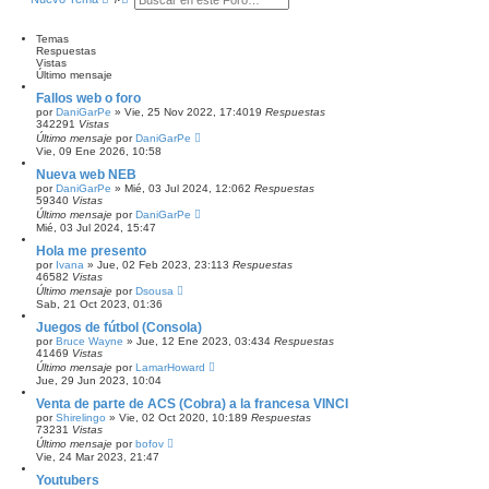
u
ú
i
s
s
m
o
c
q
Temas
m
a
u
Respuestas
e
r
e
Vistas
n
d
Último mensaje
s
a
a
Fallos web o foro
a
j
por
DaniGarPe
»
Vie, 25 Nov 2022, 17:40
19
Respuestas
v
e
342291
Vistas
a
Último mensaje
por
DaniGarPe
n
Vie, 09 Ene 2026, 10:58
z
a
Nueva web NEB
d
por
DaniGarPe
»
Mié, 03 Jul 2024, 12:06
2
Respuestas
a
59340
Vistas
Último mensaje
por
DaniGarPe
Mié, 03 Jul 2024, 15:47
Hola me presento
por
Ivana
»
Jue, 02 Feb 2023, 23:11
3
Respuestas
46582
Vistas
Último mensaje
por
Dsousa
Sab, 21 Oct 2023, 01:36
Juegos de fútbol (Consola)
por
Bruce Wayne
»
Jue, 12 Ene 2023, 03:43
4
Respuestas
41469
Vistas
Último mensaje
por
LamarHoward
Jue, 29 Jun 2023, 10:04
Venta de parte de ACS (Cobra) a la francesa VINCI
por
Shirelingo
»
Vie, 02 Oct 2020, 10:18
9
Respuestas
73231
Vistas
Último mensaje
por
bofov
Vie, 24 Mar 2023, 21:47
Youtubers