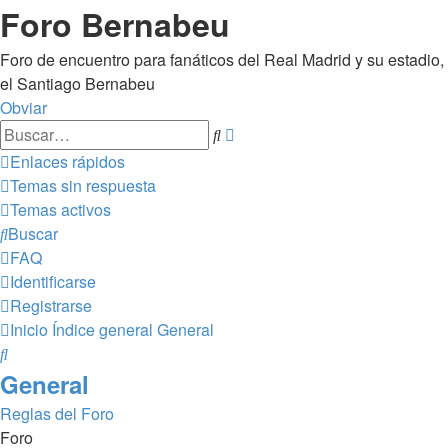
Foro Bernabeu
Foro de encuentro para fanáticos del Real Madrid y su estadio,
el Santiago Bernabeu
Obviar
Búsqueda
Buscar
avanzada
Enlaces rápidos
Temas sin respuesta
Temas activos
Buscar
FAQ
Identificarse
Registrarse
Inicio
Índice general
General
Buscar
General
Reglas del Foro
Foro