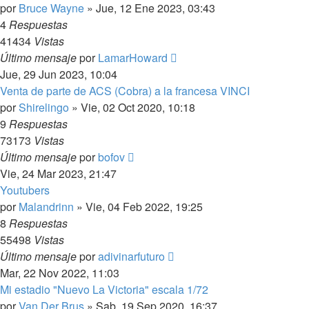
por
Bruce Wayne
»
Jue, 12 Ene 2023, 03:43
4
Respuestas
41434
Vistas
Último mensaje
por
LamarHoward
Jue, 29 Jun 2023, 10:04
Venta de parte de ACS (Cobra) a la francesa VINCI
por
Shirelingo
»
Vie, 02 Oct 2020, 10:18
9
Respuestas
73173
Vistas
Último mensaje
por
bofov
Vie, 24 Mar 2023, 21:47
Youtubers
por
Malandrinn
»
Vie, 04 Feb 2022, 19:25
8
Respuestas
55498
Vistas
Último mensaje
por
adivinarfuturo
Mar, 22 Nov 2022, 11:03
Mi estadio "Nuevo La Victoria" escala 1/72
por
Van Der Brus
»
Sab, 19 Sep 2020, 16:37