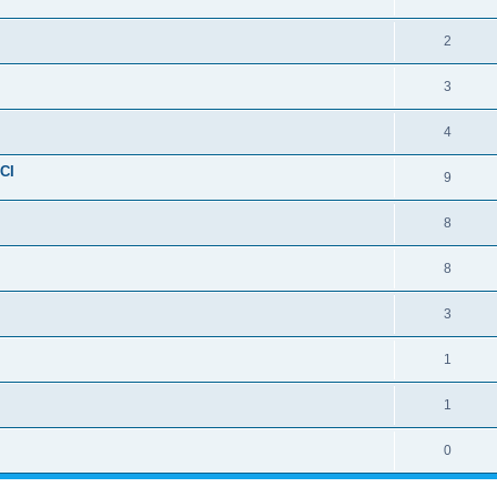
2
3
4
NCI
9
8
8
3
1
1
0