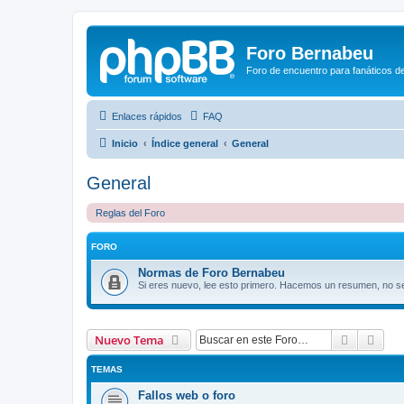
Foro Bernabeu
Foro de encuentro para fanáticos de
Enlaces rápidos
FAQ
Inicio
Índice general
General
General
Reglas del Foro
FORO
Normas de Foro Bernabeu
Si eres nuevo, lee esto primero. Hacemos un resumen, no s
Buscar
Bús
Nuevo Tema
TEMAS
Fallos web o foro