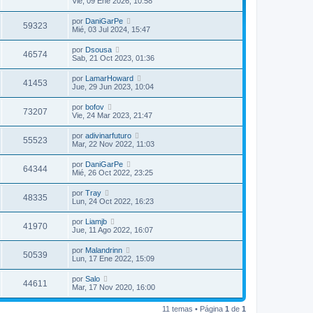
Vie, 09 Ene 2026, 10:58
s
a
por
DaniGarPe
j
59323
Mié, 03 Jul 2024, 15:47
e
por
Dsousa
46574
Sab, 21 Oct 2023, 01:36
por
LamarHoward
41453
Jue, 29 Jun 2023, 10:04
por
bofov
73207
Vie, 24 Mar 2023, 21:47
por
adivinarfuturo
55523
Mar, 22 Nov 2022, 11:03
por
DaniGarPe
64344
Mié, 26 Oct 2022, 23:25
por
Tray
48335
Lun, 24 Oct 2022, 16:23
por
Liamjb
41970
Jue, 11 Ago 2022, 16:07
por
Malandrinn
50539
Lun, 17 Ene 2022, 15:09
por
Salo
44611
Mar, 17 Nov 2020, 16:00
11 temas • Página
1
de
1