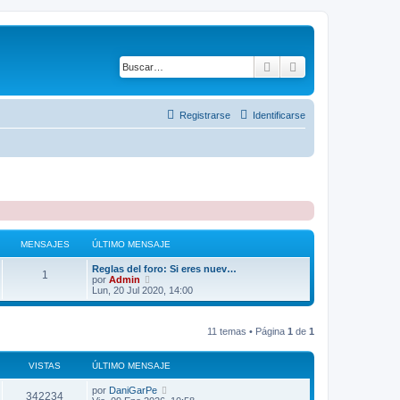
Buscar
Búsqueda avanza
Registrarse
Identificarse
MENSAJES
ÚLTIMO MENSAJE
Reglas del foro: Si eres nuev…
1
V
por
Admin
e
Lun, 20 Jul 2020, 14:00
r
ú
l
11 temas • Página
1
de
1
t
i
m
o
VISTAS
ÚLTIMO MENSAJE
m
e
por
DaniGarPe
342234
n