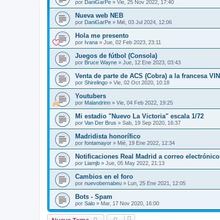
por
DaniGarPe
»
Vie, 25 Nov 2022, 17:40
Nueva web NEB
por
DaniGarPe
»
Mié, 03 Jul 2024, 12:06
Hola me presento
por
Ivana
»
Jue, 02 Feb 2023, 23:11
Juegos de fútbol (Consola)
por
Bruce Wayne
»
Jue, 12 Ene 2023, 03:43
Venta de parte de ACS (Cobra) a la francesa VI
por
Shirelingo
»
Vie, 02 Oct 2020, 10:18
Youtubers
por
Malandrinn
»
Vie, 04 Feb 2022, 19:25
Mi estadio "Nuevo La Victoria" escala 1/72
por
Van Der Brus
»
Sab, 19 Sep 2020, 16:37
Madridista honorífico
por
fontamayor
»
Mié, 19 Ene 2022, 12:34
Notificaciones Real Madrid a correo electrónico
por
Liamjb
»
Jue, 05 May 2022, 21:13
Cambios en el foro
por
nuevobernabeu
»
Lun, 25 Ene 2021, 12:05
Bots - Spam
por
Salo
»
Mar, 17 Nov 2020, 16:00
Nuevo Tema