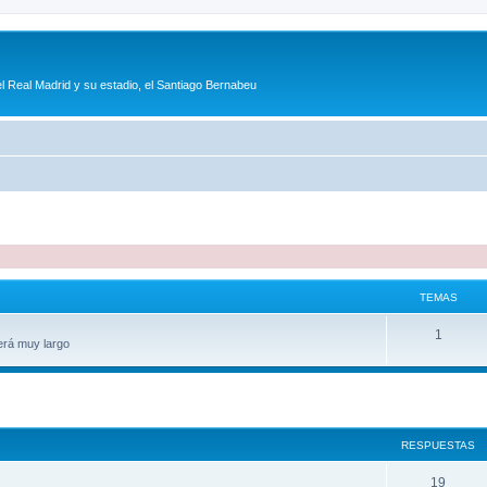
l Real Madrid y su estadio, el Santiago Bernabeu
TEMAS
1
erá muy largo
queda avanzada
RESPUESTAS
19