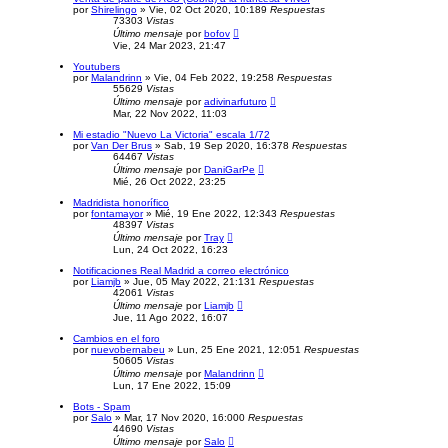
por
Shirelingo
»
Vie, 02 Oct 2020, 10:18
9
Respuestas
73303
Vistas
Último mensaje
por
bofov
Vie, 24 Mar 2023, 21:47
Youtubers
por
Malandrinn
»
Vie, 04 Feb 2022, 19:25
8
Respuestas
55629
Vistas
Último mensaje
por
adivinarfuturo
Mar, 22 Nov 2022, 11:03
Mi estadio "Nuevo La Victoria" escala 1/72
por
Van Der Brus
»
Sab, 19 Sep 2020, 16:37
8
Respuestas
64467
Vistas
Último mensaje
por
DaniGarPe
Mié, 26 Oct 2022, 23:25
Madridista honorífico
por
fontamayor
»
Mié, 19 Ene 2022, 12:34
3
Respuestas
48397
Vistas
Último mensaje
por
Tray
Lun, 24 Oct 2022, 16:23
Notificaciones Real Madrid a correo electrónico
por
Liamjb
»
Jue, 05 May 2022, 21:13
1
Respuestas
42061
Vistas
Último mensaje
por
Liamjb
Jue, 11 Ago 2022, 16:07
Cambios en el foro
por
nuevobernabeu
»
Lun, 25 Ene 2021, 12:05
1
Respuestas
50605
Vistas
Último mensaje
por
Malandrinn
Lun, 17 Ene 2022, 15:09
Bots - Spam
por
Salo
»
Mar, 17 Nov 2020, 16:00
0
Respuestas
44690
Vistas
Último mensaje
por
Salo