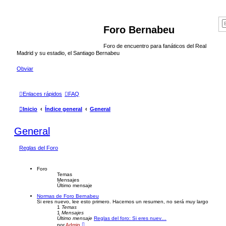
Foro Bernabeu
Foro de encuentro para fanáticos del Real
Madrid y su estadio, el Santiago Bernabeu
Obviar
Enlaces rápidos
FAQ
Inicio
Índice general
General
General
Reglas del Foro
Foro
Temas
Mensajes
Último mensaje
Normas de Foro Bernabeu
Si eres nuevo, lee esto primero. Hacemos un resumen, no será muy largo
1
Temas
1
Mensajes
Último mensaje
Reglas del foro: Si eres nuev…
V
por
Admin