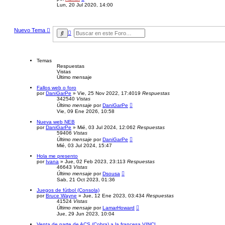
e
Lun, 20 Jul 2020, 14:00
r
ú
l
t
Nuevo Tema
i
B
B
m
ú
u
o
s
s
m
q
c
e
u
a
n
Temas
e
r
s
Respuestas
d
a
Vistas
a
j
Último mensaje
a
e
v
Fallos web o foro
a
por
DaniGarPe
»
Vie, 25 Nov 2022, 17:40
19
Respuestas
n
342540
Vistas
z
Último mensaje
por
DaniGarPe
a
Vie, 09 Ene 2026, 10:58
d
a
Nueva web NEB
por
DaniGarPe
»
Mié, 03 Jul 2024, 12:06
2
Respuestas
59406
Vistas
Último mensaje
por
DaniGarPe
Mié, 03 Jul 2024, 15:47
Hola me presento
por
Ivana
»
Jue, 02 Feb 2023, 23:11
3
Respuestas
46643
Vistas
Último mensaje
por
Dsousa
Sab, 21 Oct 2023, 01:36
Juegos de fútbol (Consola)
por
Bruce Wayne
»
Jue, 12 Ene 2023, 03:43
4
Respuestas
41524
Vistas
Último mensaje
por
LamarHoward
Jue, 29 Jun 2023, 10:04
Venta de parte de ACS (Cobra) a la francesa VINCI