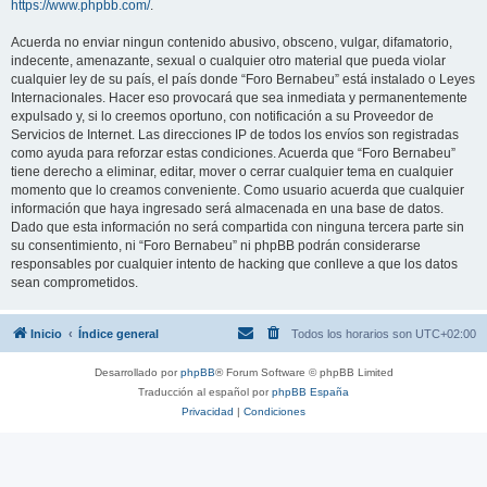
https://www.phpbb.com/
.
Acuerda no enviar ningun contenido abusivo, obsceno, vulgar, difamatorio,
indecente, amenazante, sexual o cualquier otro material que pueda violar
cualquier ley de su país, el país donde “Foro Bernabeu” está instalado o Leyes
Internacionales. Hacer eso provocará que sea inmediata y permanentemente
expulsado y, si lo creemos oportuno, con notificación a su Proveedor de
Servicios de Internet. Las direcciones IP de todos los envíos son registradas
como ayuda para reforzar estas condiciones. Acuerda que “Foro Bernabeu”
tiene derecho a eliminar, editar, mover o cerrar cualquier tema en cualquier
momento que lo creamos conveniente. Como usuario acuerda que cualquier
información que haya ingresado será almacenada en una base de datos.
Dado que esta información no será compartida con ninguna tercera parte sin
su consentimiento, ni “Foro Bernabeu” ni phpBB podrán considerarse
responsables por cualquier intento de hacking que conlleve a que los datos
sean comprometidos.
Inicio
Índice general
Todos los horarios son
UTC+02:00
Desarrollado por
phpBB
® Forum Software © phpBB Limited
Traducción al español por
phpBB España
Privacidad
|
Condiciones