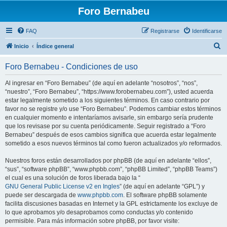
Foro Bernabeu
FAQ
Registrarse
Identificarse
B
Inicio
Índice general
u
Foro Bernabeu - Condiciones de uso
s
c
Al ingresar en “Foro Bernabeu” (de aquí en adelante “nosotros”, “nos”,
“nuestro”, “Foro Bernabeu”, “https://www.forobernabeu.com”), usted acuerda
a
estar legalmente sometido a los siguientes términos. En caso contrario por
r
favor no se registre y/o use “Foro Bernabeu”. Podemos cambiar estos términos
en cualquier momento e intentaríamos avisarle, sin embargo sería prudente
que los revisase por su cuenta periódicamente. Seguir registrado a “Foro
Bernabeu” después de esos cambios significa que acuerda estar legalmente
sometido a esos nuevos términos tal como fueron actualizados y/o reformados.
Nuestros foros están desarrollados por phpBB (de aquí en adelante “ellos”,
“sus”, “software phpBB”, “www.phpbb.com”, “phpBB Limited”, “phpBB Teams”)
el cual es una solución de foros liberada bajo la “
GNU General Public License v2 en Ingles
” (de aquí en adelante “GPL”) y
puede ser descargada de
www.phpbb.com
. El software phpBB solamente
facilita discusiones basadas en Internet y la GPL estrictamente los excluye de
lo que aprobamos y/o desaprobamos como conductas y/o contenido
permisible. Para más información sobre phpBB, por favor visite: