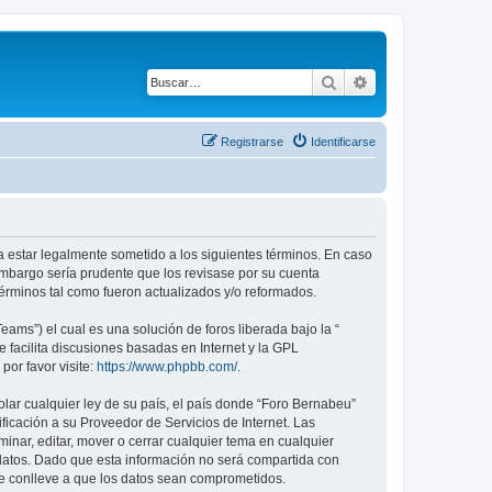
Buscar
Búsqueda avanza
Registrarse
Identificarse
a estar legalmente sometido a los siguientes términos. En caso
embargo sería prudente que los revisase por su cuenta
érminos tal como fueron actualizados y/o reformados.
ams”) el cual es una solución de foros liberada bajo la “
 facilita discusiones basadas en Internet y la GPL
or favor visite:
https://www.phpbb.com/
.
lar cualquier ley de su país, el país donde “Foro Bernabeu”
icación a su Proveedor de Servicios de Internet. Las
inar, editar, mover o cerrar cualquier tema en cualquier
tos. Dado que esta información no será compartida con
ue conlleve a que los datos sean comprometidos.