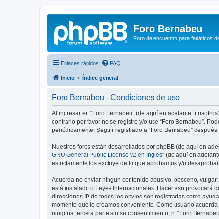
Foro Bernabeu
Foro de encuentro para fanáticos de
Enlaces rápidos
FAQ
Inicio
Índice general
Foro Bernabeu - Condiciones de uso
Al ingresar en “Foro Bernabeu” (de aquí en adelante “nosotros”
contrario por favor no se registre y/o use “Foro Bernabeu”. P
periódicamente. Seguir registrado a “Foro Bernabeu” después 
Nuestros foros están desarrollados por phpBB (de aquí en adela
GNU General Public License v2 en Ingles
” (de aquí en adelan
estrictamente los excluye de lo que aprobamos y/o desaprobam
Acuerda no enviar ningun contenido abusivo, obsceno, vulgar, d
está instalado o Leyes Internacionales. Hacer eso provocará q
direcciones IP de todos los envíos son registradas como ayuda 
momento que lo creamos conveniente. Como usuario acuerda q
ninguna tercera parte sin su consentimiento, ni “Foro Bernab