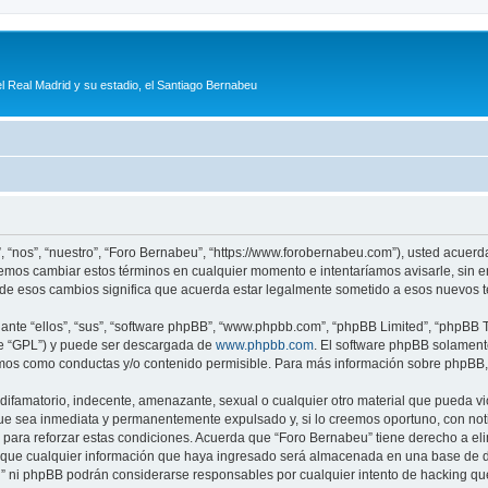
l Real Madrid y su estadio, el Santiago Bernabeu
, “nos”, “nuestro”, “Foro Bernabeu”, “https://www.forobernabeu.com”), usted acuerd
odemos cambiar estos términos en cualquier momento e intentaríamos avisarle, sin 
de esos cambios significa que acuerda estar legalmente sometido a esos nuevos t
nte “ellos”, “sus”, “software phpBB”, “www.phpbb.com”, “phpBB Limited”, “phpBB Te
te “GPL”) y puede ser descargada de
www.phpbb.com
. El software phpBB solamente
os como conductas y/o contenido permisible. Para más información sobre phpBB, p
ifamatorio, indecente, amenazante, sexual o cualquier otro material que pueda vio
ue sea inmediata y permanentemente expulsado y, si lo creemos oportuno, con notif
para reforzar estas condiciones. Acuerda que “Foro Bernabeu” tiene derecho a elim
ue cualquier información que haya ingresado será almacenada en una base de da
eu” ni phpBB podrán considerarse responsables por cualquier intento de hacking q