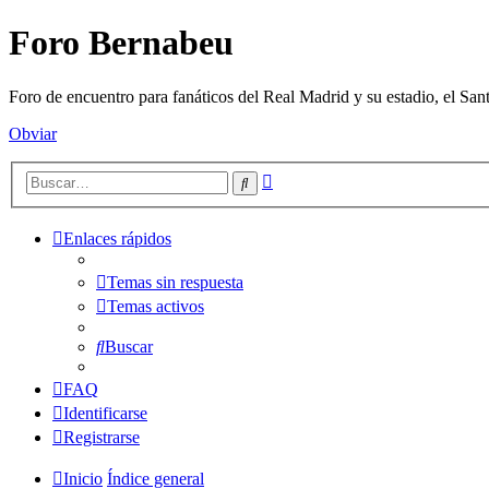
Foro Bernabeu
Foro de encuentro para fanáticos del Real Madrid y su estadio, el Sa
Obviar
Búsqueda
Buscar
avanzada
Enlaces rápidos
Temas sin respuesta
Temas activos
Buscar
FAQ
Identificarse
Registrarse
Inicio
Índice general