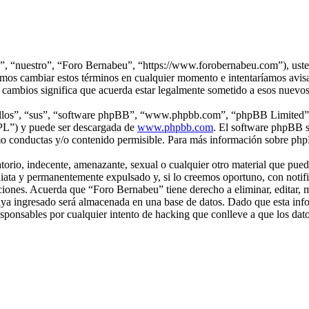
”, “nuestro”, “Foro Bernabeu”, “https://www.forobernabeu.com”), usted
mos cambiar estos términos en cualquier momento e intentaríamos avisar
cambios significa que acuerda estar legalmente sometido a esos nuevos
“ellos”, “sus”, “software phpBB”, “www.phpbb.com”, “phpBB Limited”, 
GPL”) y puede ser descargada de
www.phpbb.com
. El software phpBB s
o conductas y/o contenido permisible. Para más información sobre phpB
rio, indecente, amenazante, sexual o cualquier otro material que pueda
iata y permanentemente expulsado y, si lo creemos oportuno, con notific
iciones. Acuerda que “Foro Bernabeu” tiene derecho a eliminar, editar,
a ingresado será almacenada en una base de datos. Dado que esta infor
ponsables por cualquier intento de hacking que conlleve a que los da