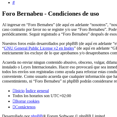
Buscar
Foro Bernabeu - Condiciones de uso
Al ingresar en “Foro Bernabeu” (de aquí en adelante “nosotros”, “nos
caso contrario por favor no se registre y/o use “Foro Bernabeu”. Pode
periódicamente. Seguir registrado a “Foro Bernabeu” después de esos 
Nuestros foros están desarrollados por phpBB (de aquí en adelante 
“
GNU General Public License v2 en Ingles
” (de aquí en adelante “
estrictamente los excluye de lo que aprobamos y/o desaprobamos com
Acuerda no enviar ningun contenido abusivo, obsceno, vulgar, difamato
instalado o Leyes Internacionales. Hacer eso provocará que sea inmed
todos los envíos son registradas como ayuda para reforzar estas cond
conveniente. Como usuario acuerda que cualquier información que hay
consentimiento, ni “Foro Bernabeu” ni phpBB podrán considerarse res
Inicio
Índice general
Todos los horarios son
UTC+02:00
Borrar cookies
Contáctenos
Desarrollado por
phpBB
® Forum Software © phpBB Limited