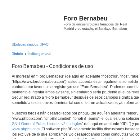
Foro Bernabeu
Foro de encuentro para fanáticos del Real
Madrid y su estadio, el Santiago Bernabeu
Enlaces rápidos
FAQ
Inicio
Índice general
Foro Bernabeu - Condiciones de uso
Al ingresar en “Foro Bernabeu” (de aquí en adelante “nosotros”, “nos”, “nue
“https://www.forobernabeu.com”), usted acuerda estar legalmente sometido 
contrario por favor no se registre y/o use “Foro Bernabeu”. Podemos cambia
momento e intentaríamos avisarle, sin embargo sería prudente que los revi
Seguir registrado a “Foro Bernabeu” después de esos cambios significa qu
sometido a esos nuevos términos tal como fueron actualizados y/o reforma
Nuestros foros están desarrollados por phpBB (de aquí en adelante “ellos”, 
“www.phpbb.com”, “phpBB Limited”, “phpBB Teams”) el cual es una solución 
GNU General Public License v2 en Ingles
” (de aquí en adelante “GPL”) y 
www.phpbb.com
. El software phpBB solamente facilita discusiones basadas
los excluye de lo que aprobamos y/o desaprobamos como conductas y/o co