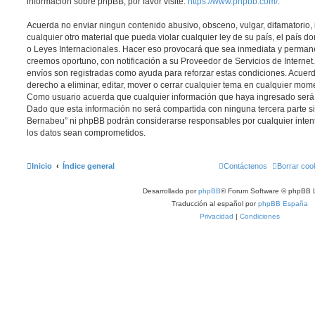
información sobre phpBB, por favor visite:
https://www.phpbb.com/
.
Acuerda no enviar ningun contenido abusivo, obsceno, vulgar, difamatorio,
cualquier otro material que pueda violar cualquier ley de su país, el país 
o Leyes Internacionales. Hacer eso provocará que sea inmediata y permane
creemos oportuno, con notificación a su Proveedor de Servicios de Internet.
envíos son registradas como ayuda para reforzar estas condiciones. Acuer
derecho a eliminar, editar, mover o cerrar cualquier tema en cualquier mo
Como usuario acuerda que cualquier información que haya ingresado ser
Dado que esta información no será compartida con ninguna tercera parte si
Bernabeu” ni phpBB podrán considerarse responsables por cualquier inten
los datos sean comprometidos.
Inicio
Índice general
Contáctenos
Borrar coo
Desarrollado por
phpBB
® Forum Software © phpBB L
Traducción al español por
phpBB España
Privacidad
|
Condiciones