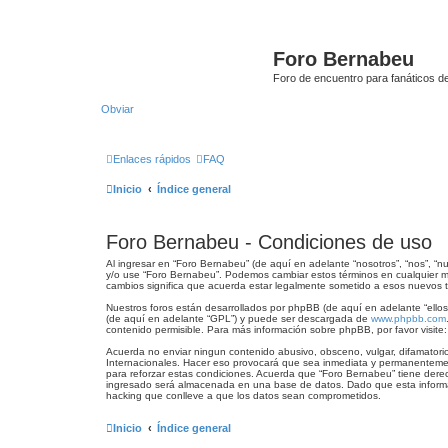
Foro Bernabeu
Foro de encuentro para fanáticos de
Obviar
Enlaces rápidos
FAQ
Inicio
Índice general
Foro Bernabeu - Condiciones de uso
Al ingresar en “Foro Bernabeu” (de aquí en adelante “nosotros”, “nos”, “n
y/o use “Foro Bernabeu”. Podemos cambiar estos términos en cualquier m
cambios significa que acuerda estar legalmente sometido a esos nuevos t
Nuestros foros están desarrollados por phpBB (de aquí en adelante “ellos”
(de aquí en adelante “GPL”) y puede ser descargada de
www.phpbb.com
contenido permisible. Para más información sobre phpBB, por favor visite
Acuerda no enviar ningun contenido abusivo, obsceno, vulgar, difamatorio
Internacionales. Hacer eso provocará que sea inmediata y permanentement
para reforzar estas condiciones. Acuerda que “Foro Bernabeu” tiene dere
ingresado será almacenada en una base de datos. Dado que esta informac
hacking que conlleve a que los datos sean comprometidos.
Inicio
Índice general