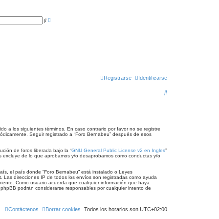
B
B
ú
u
s
s
q
c
u
a
e
r
d
a
a
v
a
n
Registrarse
Identificarse
z
a
B
d
a
u
s
c
o a los siguientes términos. En caso contrario por favor no se registre
riódicamente. Seguir registrado a “Foro Bernabeu” después de esos
a
ción de foros liberada bajo la “
GNU General Public License v2 en Ingles
”
r
 los excluye de lo que aprobamos y/o desaprobamos como conductas y/o
país, el país donde “Foro Bernabeu” está instalado o Leyes
t. Las direcciones IP de todos los envíos son registradas como ayuda
eniente. Como usuario acuerda que cualquier información que haya
 phpBB podrán considerarse responsables por cualquier intento de
Contáctenos
Borrar cookies
Todos los horarios son
UTC+02:00