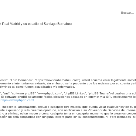
l Real Madrid y su estadio, el Santiago Bernabeu
uestro”, “Foro Bernabeu”, “https://www.forobernabeu.com”), usted acuerda estar legalmente sometid
omento e intentaríamos avisarle, sin embargo sería prudente que los revisase por su cuenta pe
érminos tal como fueron actualizados y/o reformados.
, “sus”, “software phpBB”, “www.phpbb.com”, “phpBB Limited”, “phpBB Teams”) el cual es una solu
. El software phpBB solamente facilita discusiones basadas en Internet y la GPL estrictamente
:
https://www.phpbb.com/
.
, indecente, amenazante, sexual o cualquier otro material que pueda violar cualquier ley de su 
e expulsado y, si lo creemos oportuno, con notificación a su Proveedor de Servicios de Interne
cho a eliminar, editar, mover o cerrar cualquier tema en cualquier momento que lo creamos conv
ión no será compartida con ninguna tercera parte sin su consentimiento, ni “Foro Bernabeu” ni