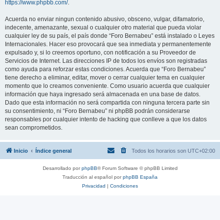
https://www.phpbb.com/
.
Acuerda no enviar ningun contenido abusivo, obsceno, vulgar, difamatorio,
indecente, amenazante, sexual o cualquier otro material que pueda violar
cualquier ley de su país, el país donde “Foro Bernabeu” está instalado o Leyes
Internacionales. Hacer eso provocará que sea inmediata y permanentemente
expulsado y, si lo creemos oportuno, con notificación a su Proveedor de
Servicios de Internet. Las direcciones IP de todos los envíos son registradas
como ayuda para reforzar estas condiciones. Acuerda que “Foro Bernabeu”
tiene derecho a eliminar, editar, mover o cerrar cualquier tema en cualquier
momento que lo creamos conveniente. Como usuario acuerda que cualquier
información que haya ingresado será almacenada en una base de datos.
Dado que esta información no será compartida con ninguna tercera parte sin
su consentimiento, ni “Foro Bernabeu” ni phpBB podrán considerarse
responsables por cualquier intento de hacking que conlleve a que los datos
sean comprometidos.
Inicio
Índice general
Todos los horarios son
UTC+02:00
Desarrollado por
phpBB
® Forum Software © phpBB Limited
Traducción al español por
phpBB España
Privacidad
|
Condiciones