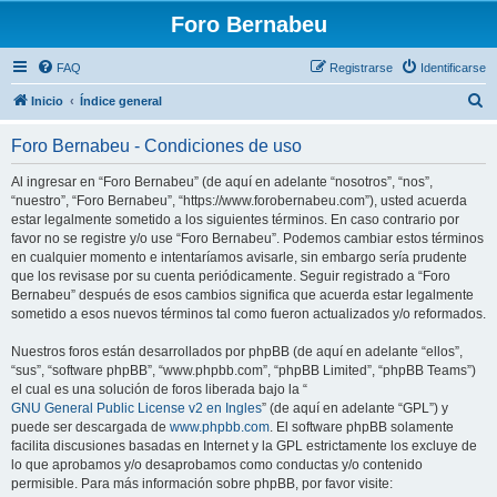
Foro Bernabeu
FAQ
Registrarse
Identificarse
B
Inicio
Índice general
u
Foro Bernabeu - Condiciones de uso
s
c
Al ingresar en “Foro Bernabeu” (de aquí en adelante “nosotros”, “nos”,
“nuestro”, “Foro Bernabeu”, “https://www.forobernabeu.com”), usted acuerda
a
estar legalmente sometido a los siguientes términos. En caso contrario por
r
favor no se registre y/o use “Foro Bernabeu”. Podemos cambiar estos términos
en cualquier momento e intentaríamos avisarle, sin embargo sería prudente
que los revisase por su cuenta periódicamente. Seguir registrado a “Foro
Bernabeu” después de esos cambios significa que acuerda estar legalmente
sometido a esos nuevos términos tal como fueron actualizados y/o reformados.
Nuestros foros están desarrollados por phpBB (de aquí en adelante “ellos”,
“sus”, “software phpBB”, “www.phpbb.com”, “phpBB Limited”, “phpBB Teams”)
el cual es una solución de foros liberada bajo la “
GNU General Public License v2 en Ingles
” (de aquí en adelante “GPL”) y
puede ser descargada de
www.phpbb.com
. El software phpBB solamente
facilita discusiones basadas en Internet y la GPL estrictamente los excluye de
lo que aprobamos y/o desaprobamos como conductas y/o contenido
permisible. Para más información sobre phpBB, por favor visite: