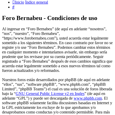
Inicio
Índice general
Buscar
Foro Bernabeu - Condiciones de uso
Al ingresar en “Foro Bernabeu” (de aquí en adelante “nosotros”,
“nos”, “nuestro”, “Foro Bernabeu”,
“https://www.forobernabeu.com”), usted acuerda estar legalmente
sometido a los siguientes términos. En caso contrario por favor no se
registre y/o use “Foro Bernabeu”. Podemos cambiar estos términos
en cualquier momento e intentaríamos avisarle, sin embargo sería
prudente que los revisase por su cuenta periódicamente. Seguir
registrado a “Foro Bernabeu” después de esos cambios significa que
acuerda estar legalmente sometido a esos nuevos términos tal como
fueron actualizados y/o reformados.
Nuestros foros están desarrollados por phpBB (de aquí en adelante
“ellos”, “sus”, “software phpBB”, “www.phpbb.com”, “phpBB
Limited”, “phpBB Teams”) el cual es una solución de foros liberada
bajo la “
GNU General Public License v2 en Ingles
” (de aquí en
adelante “GPL”) y puede ser descargada de
www.phpbb.com
. El
software phpBB solamente facilita discusiones basadas en Internet y
la GPL estrictamente los excluye de lo que aprobamos y/o
desaprobamos como conductas y/o contenido permisible. Para más