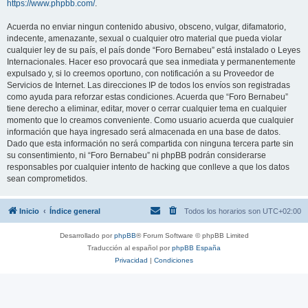
https://www.phpbb.com/
.
Acuerda no enviar ningun contenido abusivo, obsceno, vulgar, difamatorio,
indecente, amenazante, sexual o cualquier otro material que pueda violar
cualquier ley de su país, el país donde “Foro Bernabeu” está instalado o Leyes
Internacionales. Hacer eso provocará que sea inmediata y permanentemente
expulsado y, si lo creemos oportuno, con notificación a su Proveedor de
Servicios de Internet. Las direcciones IP de todos los envíos son registradas
como ayuda para reforzar estas condiciones. Acuerda que “Foro Bernabeu”
tiene derecho a eliminar, editar, mover o cerrar cualquier tema en cualquier
momento que lo creamos conveniente. Como usuario acuerda que cualquier
información que haya ingresado será almacenada en una base de datos.
Dado que esta información no será compartida con ninguna tercera parte sin
su consentimiento, ni “Foro Bernabeu” ni phpBB podrán considerarse
responsables por cualquier intento de hacking que conlleve a que los datos
sean comprometidos.
Inicio
Índice general
Todos los horarios son
UTC+02:00
Desarrollado por
phpBB
® Forum Software © phpBB Limited
Traducción al español por
phpBB España
Privacidad
|
Condiciones