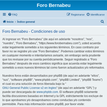
Foro Bernabeu
FAQ
Registrarse
Identificarse
B
Inicio
Índice general
u
Foro Bernabeu - Condiciones de uso
s
c
Al ingresar en “Foro Bernabeu” (de aquí en adelante “nosotros”, “nos”,
“nuestro”, “Foro Bernabeu”, “https://www.forobernabeu.com”), usted acuerda
a
estar legalmente sometido a los siguientes términos. En caso contrario por
r
favor no se registre y/o use “Foro Bernabeu”. Podemos cambiar estos términos
en cualquier momento e intentaríamos avisarle, sin embargo sería prudente
que los revisase por su cuenta periódicamente. Seguir registrado a “Foro
Bernabeu” después de esos cambios significa que acuerda estar legalmente
sometido a esos nuevos términos tal como fueron actualizados y/o reformados.
Nuestros foros están desarrollados por phpBB (de aquí en adelante “ellos”,
“sus”, “software phpBB”, “www.phpbb.com”, “phpBB Limited”, “phpBB Teams”)
el cual es una solución de foros liberada bajo la “
GNU General Public License v2 en Ingles
” (de aquí en adelante “GPL”) y
puede ser descargada de
www.phpbb.com
. El software phpBB solamente
facilita discusiones basadas en Internet y la GPL estrictamente los excluye de
lo que aprobamos y/o desaprobamos como conductas y/o contenido
permisible. Para más información sobre phpBB, por favor visite: