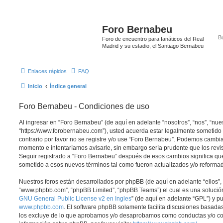
Foro Bernabeu
Foro de encuentro para fanáticos del Real
Madrid y su estadio, el Santiago Bernabeu
Enlaces rápidos
FAQ
Inicio
Índice general
Foro Bernabeu - Condiciones de uso
Al ingresar en “Foro Bernabeu” (de aquí en adelante “nosotros”, “nos”, “nue
“https://www.forobernabeu.com”), usted acuerda estar legalmente sometido 
contrario por favor no se registre y/o use “Foro Bernabeu”. Podemos cambia
momento e intentaríamos avisarle, sin embargo sería prudente que los revi
Seguir registrado a “Foro Bernabeu” después de esos cambios significa qu
sometido a esos nuevos términos tal como fueron actualizados y/o reforma
Nuestros foros están desarrollados por phpBB (de aquí en adelante “ellos”, 
“www.phpbb.com”, “phpBB Limited”, “phpBB Teams”) el cual es una solución 
GNU General Public License v2 en Ingles
” (de aquí en adelante “GPL”) y 
www.phpbb.com
. El software phpBB solamente facilita discusiones basadas
los excluye de lo que aprobamos y/o desaprobamos como conductas y/o co