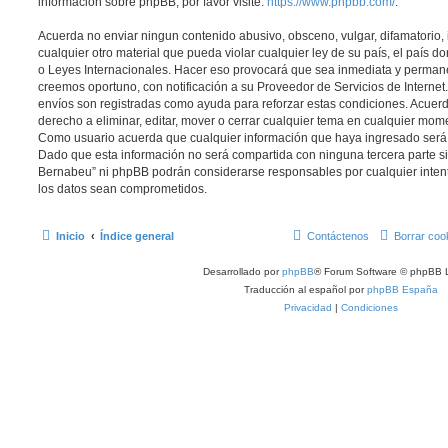
información sobre phpBB, por favor visite:
https://www.phpbb.com/
.
Acuerda no enviar ningun contenido abusivo, obsceno, vulgar, difamatorio,
cualquier otro material que pueda violar cualquier ley de su país, el país 
o Leyes Internacionales. Hacer eso provocará que sea inmediata y permane
creemos oportuno, con notificación a su Proveedor de Servicios de Internet.
envíos son registradas como ayuda para reforzar estas condiciones. Acuer
derecho a eliminar, editar, mover o cerrar cualquier tema en cualquier mo
Como usuario acuerda que cualquier información que haya ingresado ser
Dado que esta información no será compartida con ninguna tercera parte si
Bernabeu” ni phpBB podrán considerarse responsables por cualquier inten
los datos sean comprometidos.
Inicio
Índice general
Contáctenos
Borrar coo
Desarrollado por
phpBB
® Forum Software © phpBB L
Traducción al español por
phpBB España
Privacidad
|
Condiciones