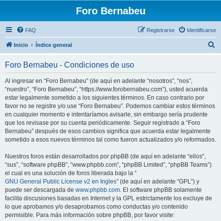
Foro Bernabeu
FAQ
Registrarse
Identificarse
B
Inicio
Índice general
u
Foro Bernabeu - Condiciones de uso
s
c
Al ingresar en “Foro Bernabeu” (de aquí en adelante “nosotros”, “nos”,
“nuestro”, “Foro Bernabeu”, “https://www.forobernabeu.com”), usted acuerda
a
estar legalmente sometido a los siguientes términos. En caso contrario por
r
favor no se registre y/o use “Foro Bernabeu”. Podemos cambiar estos términos
en cualquier momento e intentaríamos avisarle, sin embargo sería prudente
que los revisase por su cuenta periódicamente. Seguir registrado a “Foro
Bernabeu” después de esos cambios significa que acuerda estar legalmente
sometido a esos nuevos términos tal como fueron actualizados y/o reformados.
Nuestros foros están desarrollados por phpBB (de aquí en adelante “ellos”,
“sus”, “software phpBB”, “www.phpbb.com”, “phpBB Limited”, “phpBB Teams”)
el cual es una solución de foros liberada bajo la “
GNU General Public License v2 en Ingles
” (de aquí en adelante “GPL”) y
puede ser descargada de
www.phpbb.com
. El software phpBB solamente
facilita discusiones basadas en Internet y la GPL estrictamente los excluye de
lo que aprobamos y/o desaprobamos como conductas y/o contenido
permisible. Para más información sobre phpBB, por favor visite: