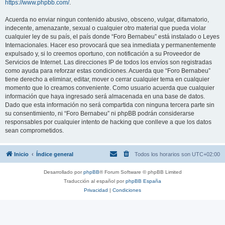
https://www.phpbb.com/
.
Acuerda no enviar ningun contenido abusivo, obsceno, vulgar, difamatorio,
indecente, amenazante, sexual o cualquier otro material que pueda violar
cualquier ley de su país, el país donde “Foro Bernabeu” está instalado o Leyes
Internacionales. Hacer eso provocará que sea inmediata y permanentemente
expulsado y, si lo creemos oportuno, con notificación a su Proveedor de
Servicios de Internet. Las direcciones IP de todos los envíos son registradas
como ayuda para reforzar estas condiciones. Acuerda que “Foro Bernabeu”
tiene derecho a eliminar, editar, mover o cerrar cualquier tema en cualquier
momento que lo creamos conveniente. Como usuario acuerda que cualquier
información que haya ingresado será almacenada en una base de datos.
Dado que esta información no será compartida con ninguna tercera parte sin
su consentimiento, ni “Foro Bernabeu” ni phpBB podrán considerarse
responsables por cualquier intento de hacking que conlleve a que los datos
sean comprometidos.
Inicio
Índice general
Todos los horarios son
UTC+02:00
Desarrollado por
phpBB
® Forum Software © phpBB Limited
Traducción al español por
phpBB España
Privacidad
|
Condiciones