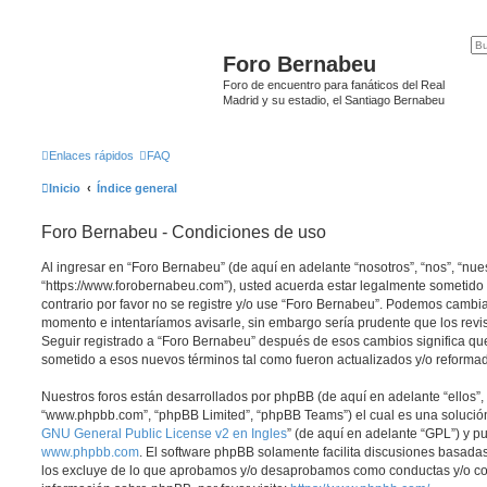
Foro Bernabeu
Foro de encuentro para fanáticos del Real
Madrid y su estadio, el Santiago Bernabeu
Enlaces rápidos
FAQ
Inicio
Índice general
Foro Bernabeu - Condiciones de uso
Al ingresar en “Foro Bernabeu” (de aquí en adelante “nosotros”, “nos”, “nue
“https://www.forobernabeu.com”), usted acuerda estar legalmente sometido 
contrario por favor no se registre y/o use “Foro Bernabeu”. Podemos cambia
momento e intentaríamos avisarle, sin embargo sería prudente que los revi
Seguir registrado a “Foro Bernabeu” después de esos cambios significa qu
sometido a esos nuevos términos tal como fueron actualizados y/o reforma
Nuestros foros están desarrollados por phpBB (de aquí en adelante “ellos”, 
“www.phpbb.com”, “phpBB Limited”, “phpBB Teams”) el cual es una solución 
GNU General Public License v2 en Ingles
” (de aquí en adelante “GPL”) y 
www.phpbb.com
. El software phpBB solamente facilita discusiones basadas
los excluye de lo que aprobamos y/o desaprobamos como conductas y/o co