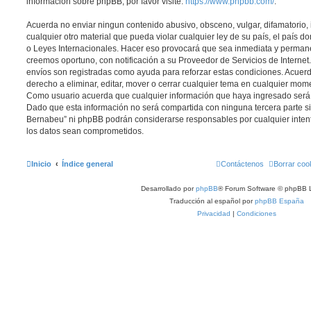
información sobre phpBB, por favor visite:
https://www.phpbb.com/
.
Acuerda no enviar ningun contenido abusivo, obsceno, vulgar, difamatorio,
cualquier otro material que pueda violar cualquier ley de su país, el país 
o Leyes Internacionales. Hacer eso provocará que sea inmediata y permane
creemos oportuno, con notificación a su Proveedor de Servicios de Internet.
envíos son registradas como ayuda para reforzar estas condiciones. Acuer
derecho a eliminar, editar, mover o cerrar cualquier tema en cualquier mo
Como usuario acuerda que cualquier información que haya ingresado ser
Dado que esta información no será compartida con ninguna tercera parte si
Bernabeu” ni phpBB podrán considerarse responsables por cualquier inten
los datos sean comprometidos.
Inicio
Índice general
Contáctenos
Borrar coo
Desarrollado por
phpBB
® Forum Software © phpBB L
Traducción al español por
phpBB España
Privacidad
|
Condiciones