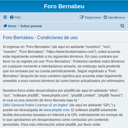
Foro Bernabeu
FAQ
Registrarse
Identificarse
B
Inicio
Índice general
u
Foro Bernabeu - Condiciones de uso
s
c
Al ingresar en “Foro Bernabeu” (de aquí en adelante “nosotros”, “nos”,
“nuestro”, “Foro Bernabeu”, “https://www.forobernabeu.com”), usted acuerda
a
estar legalmente sometido a los siguientes términos. En caso contrario por
r
favor no se registre y/o use “Foro Bernabeu”. Podemos cambiar estos términos
en cualquier momento e intentaríamos avisarle, sin embargo sería prudente
que los revisase por su cuenta periódicamente. Seguir registrado a “Foro
Bernabeu” después de esos cambios significa que acuerda estar legalmente
sometido a esos nuevos términos tal como fueron actualizados y/o reformados.
Nuestros foros están desarrollados por phpBB (de aquí en adelante “ellos”,
“sus”, “software phpBB”, “www.phpbb.com”, “phpBB Limited”, “phpBB Teams”)
el cual es una solución de foros liberada bajo la “
GNU General Public License v2 en Ingles
” (de aquí en adelante “GPL”) y
puede ser descargada de
www.phpbb.com
. El software phpBB solamente
facilita discusiones basadas en Internet y la GPL estrictamente los excluye de
lo que aprobamos y/o desaprobamos como conductas y/o contenido
permisible. Para más información sobre phpBB, por favor visite: