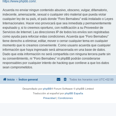
https://www.phpbb.com/
.
Acuerda no enviar ningun contenido abusivo, obsceno, vulgar, difamatorio,
indecente, amenazante, sexual o cualquier otro material que pueda violar
cualquier ley de su país, el país donde “Foro Bernabeu” está instalado o Leyes
Internacionales. Hacer eso provocará que sea inmediata y permanentemente
expulsado y, si lo creemos oportuno, con notificación a su Proveedor de
Servicios de Internet. Las direcciones IP de todos los envíos son registradas
como ayuda para reforzar estas condiciones. Acuerda que “Foro Bernabeu”
tiene derecho a eliminar, editar, mover o cerrar cualquier tema en cualquier
momento que lo creamos conveniente. Como usuario acuerda que cualquier
información que haya ingresado será almacenada en una base de datos.
Dado que esta información no será compartida con ninguna tercera parte sin
su consentimiento, ni “Foro Bernabeu” ni phpBB podrán considerarse
responsables por cualquier intento de hacking que conlleve a que los datos
sean comprometidos.
Inicio
Índice general
Todos los horarios son
UTC+02:00
Desarrollado por
phpBB
® Forum Software © phpBB Limited
Traducción al español por
phpBB España
Privacidad
|
Condiciones