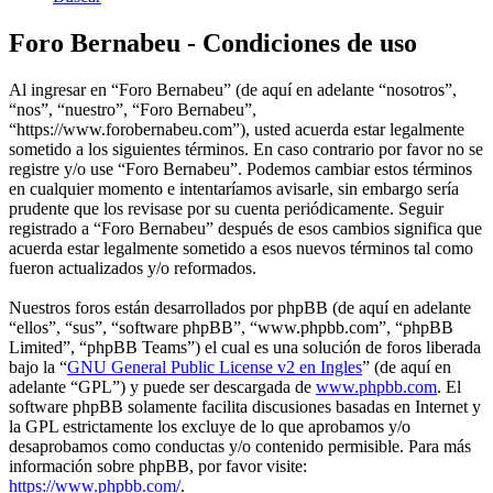
Foro Bernabeu - Condiciones de uso
Al ingresar en “Foro Bernabeu” (de aquí en adelante “nosotros”,
“nos”, “nuestro”, “Foro Bernabeu”,
“https://www.forobernabeu.com”), usted acuerda estar legalmente
sometido a los siguientes términos. En caso contrario por favor no se
registre y/o use “Foro Bernabeu”. Podemos cambiar estos términos
en cualquier momento e intentaríamos avisarle, sin embargo sería
prudente que los revisase por su cuenta periódicamente. Seguir
registrado a “Foro Bernabeu” después de esos cambios significa que
acuerda estar legalmente sometido a esos nuevos términos tal como
fueron actualizados y/o reformados.
Nuestros foros están desarrollados por phpBB (de aquí en adelante
“ellos”, “sus”, “software phpBB”, “www.phpbb.com”, “phpBB
Limited”, “phpBB Teams”) el cual es una solución de foros liberada
bajo la “
GNU General Public License v2 en Ingles
” (de aquí en
adelante “GPL”) y puede ser descargada de
www.phpbb.com
. El
software phpBB solamente facilita discusiones basadas en Internet y
la GPL estrictamente los excluye de lo que aprobamos y/o
desaprobamos como conductas y/o contenido permisible. Para más
información sobre phpBB, por favor visite:
https://www.phpbb.com/
.