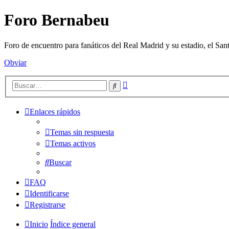
Foro Bernabeu
Foro de encuentro para fanáticos del Real Madrid y su estadio, el Sa
Obviar
Búsqueda
Buscar
avanzada
Enlaces rápidos
Temas sin respuesta
Temas activos
Buscar
FAQ
Identificarse
Registrarse
Inicio
Índice general