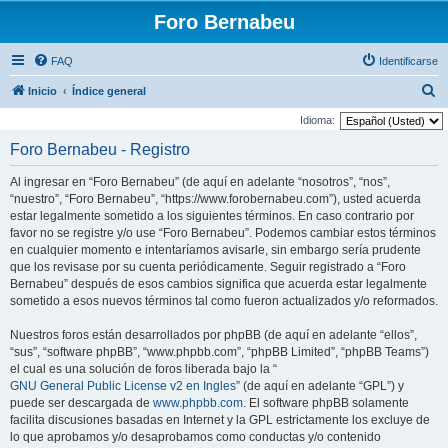
Foro Bernabeu
FAQ
Identificarse
B
Inicio
Índice general
u
Idioma:
s
Foro Bernabeu - Registro
c
Al ingresar en “Foro Bernabeu” (de aquí en adelante “nosotros”, “nos”,
a
“nuestro”, “Foro Bernabeu”, “https://www.forobernabeu.com”), usted acuerda
r
estar legalmente sometido a los siguientes términos. En caso contrario por
favor no se registre y/o use “Foro Bernabeu”. Podemos cambiar estos términos
en cualquier momento e intentaríamos avisarle, sin embargo sería prudente
que los revisase por su cuenta periódicamente. Seguir registrado a “Foro
Bernabeu” después de esos cambios significa que acuerda estar legalmente
sometido a esos nuevos términos tal como fueron actualizados y/o reformados.
Nuestros foros están desarrollados por phpBB (de aquí en adelante “ellos”,
“sus”, “software phpBB”, “www.phpbb.com”, “phpBB Limited”, “phpBB Teams”)
el cual es una solución de foros liberada bajo la “
GNU General Public License v2 en Ingles
” (de aquí en adelante “GPL”) y
puede ser descargada de
www.phpbb.com
. El software phpBB solamente
facilita discusiones basadas en Internet y la GPL estrictamente los excluye de
lo que aprobamos y/o desaprobamos como conductas y/o contenido