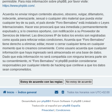
permisible. Para más información sobre phpBB, por favor visite:
https://www.phpbb.com/
.
Acuerda no enviar ningun contenido abusivo, obsceno, vulgar, difamatorio,
indecente, amenazante, sexual o cualquier otro material que pueda violar
cualquier ley de su país, el país donde “Foro Bernabeu” está instalado o Leyes
Internacionales. Hacer eso provocará que sea inmediata y permanentemente
expulsado y, si lo creemos oportuno, con notificación a su Proveedor de
Servicios de Internet. Las direcciones IP de todos los envíos son registradas
como ayuda para reforzar estas condiciones. Acuerda que “Foro Bernabeu”
tiene derecho a eliminar, editar, mover o cerrar cualquier tema en cualquier
momento que lo creamos conveniente. Como usuario acuerda que cualquier
información que haya ingresado será almacenada en una base de datos.
Dado que esta información no será compartida con ninguna tercera parte sin
su consentimiento, ni “Foro Bernabeu” ni phpBB podrán considerarse
responsables por cualquier intento de hacking que conlleve a que los datos
sean comprometidos.
Inicio
Índice general
Todos los horarios son
UTC+02:00
Desarrollado por
phpBB
® Forum Software © phpBB Limited
Traducción al español por
phpBB España
Privacidad
|
Condiciones