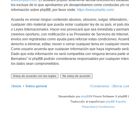
www.phpbb.com
. El software phpBB solamente facilita discusiones basadas
los excluye de lo que aprobamos y/o desaprobamos como conductas y/o co
información sobre phpBB, por favor visite:
https://www.phpbb.com/
.
Acuerda no enviar ningun contenido abusivo, obsceno, vulgar, difamatorio,
cualquier otro material que pueda violar cualquier ley de su país, el país 
o Leyes Internacionales. Hacer eso provocará que sea inmediata y permane
creemos oportuno, con notificación a su Proveedor de Servicios de Internet.
envíos son registradas como ayuda para reforzar estas condiciones. Acuer
derecho a eliminar, editar, mover o cerrar cualquier tema en cualquier mo
Como usuario acuerda que cualquier información que haya ingresado ser
Dado que esta información no será compartida con ninguna tercera parte si
Bernabeu” ni phpBB podrán considerarse responsables por cualquier inten
los datos sean comprometidos.
Inicio
Índice general
Contáctenos
Borrar coo
Desarrollado por
phpBB
® Forum Software © phpBB L
Traducción al español por
phpBB España
Privacidad
|
Condiciones