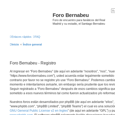
Foro Bernabeu
Foro de encuentro para fanáticos del Real
Madrid y su estadio, el Santiago Bernabeu
Enlaces rápidos
FAQ
Inicio
Índice general
Foro Bernabeu - Registro
Al ingresar en “Foro Bernabeu” (de aquí en adelante “nosotros”, “nos”, “nue
“https://www.forobernabeu.com”), usted acuerda estar legalmente sometido 
contrario por favor no se registre y/o use “Foro Bernabeu”. Podemos cambia
momento e intentaríamos avisarle, sin embargo sería prudente que los revi
Seguir registrado a “Foro Bernabeu” después de esos cambios significa qu
sometido a esos nuevos términos tal como fueron actualizados y/o reforma
Nuestros foros están desarrollados por phpBB (de aquí en adelante “ellos”, 
“www.phpbb.com”, “phpBB Limited”, “phpBB Teams”) el cual es una solución 
GNU General Public License v2 en Ingles
” (de aquí en adelante “GPL”) y 