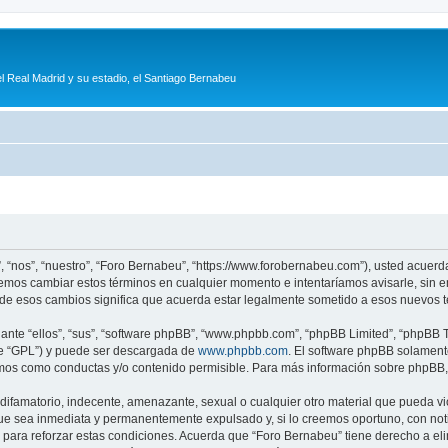
l Real Madrid y su estadio, el Santiago Bernabeu
, “nos”, “nuestro”, “Foro Bernabeu”, “https://www.forobernabeu.com”), usted acuerd
odemos cambiar estos términos en cualquier momento e intentaríamos avisarle, sin 
de esos cambios significa que acuerda estar legalmente sometido a esos nuevos t
nte “ellos”, “sus”, “software phpBB”, “www.phpbb.com”, “phpBB Limited”, “phpBB Te
te “GPL”) y puede ser descargada de
www.phpbb.com
. El software phpBB solamente
os como conductas y/o contenido permisible. Para más información sobre phpBB, p
ifamatorio, indecente, amenazante, sexual o cualquier otro material que pueda vio
ue sea inmediata y permanentemente expulsado y, si lo creemos oportuno, con notif
para reforzar estas condiciones. Acuerda que “Foro Bernabeu” tiene derecho a elim