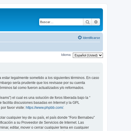
Buscar
Búsqueda avanza
Identificarse
Idioma:
a estar legalmente sometido a los siguientes términos. En caso
embargo sería prudente que los revisase por su cuenta
érminos tal como fueron actualizados y/o reformados.
ams”) el cual es una solución de foros liberada bajo la “
 facilita discusiones basadas en Internet y la GPL
or favor visite:
https://www.phpbb.com/
.
lar cualquier ley de su país, el país donde “Foro Bernabeu”
icación a su Proveedor de Servicios de Internet. Las
inar, editar, mover o cerrar cualquier tema en cualquier