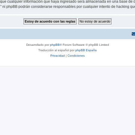
ue cualquier información que haya ingresado será almacenada en una base de da
eu” ni phpBB podrán considerarse responsables por cualquier intento de hacking q
Desarrollado por
phpBB
® Forum Software © phpBB Limited
Traducción al español por
phpBB España
Privacidad
|
Condiciones