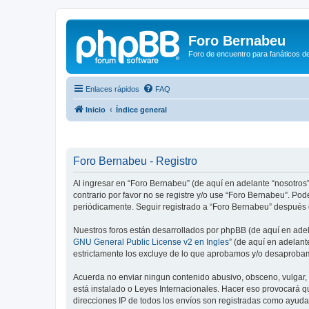
Foro Bernabeu
Foro de encuentro para fanáticos de
Enlaces rápidos
FAQ
Inicio
Índice general
Foro Bernabeu - Registro
Al ingresar en “Foro Bernabeu” (de aquí en adelante “nosotros”
contrario por favor no se registre y/o use “Foro Bernabeu”. P
periódicamente. Seguir registrado a “Foro Bernabeu” después 
Nuestros foros están desarrollados por phpBB (de aquí en adela
GNU General Public License v2 en Ingles
” (de aquí en adelan
estrictamente los excluye de lo que aprobamos y/o desaprobam
Acuerda no enviar ningun contenido abusivo, obsceno, vulgar, d
está instalado o Leyes Internacionales. Hacer eso provocará q
direcciones IP de todos los envíos son registradas como ayuda 