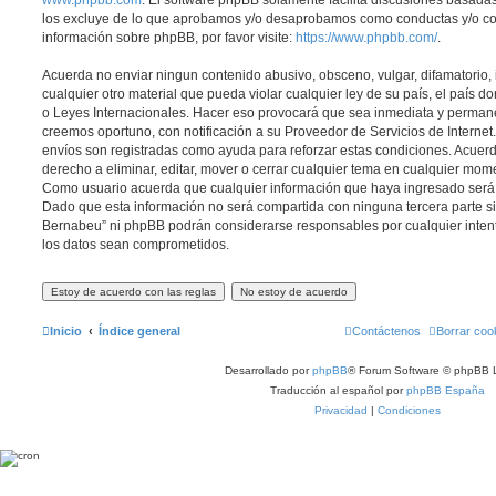
www.phpbb.com
. El software phpBB solamente facilita discusiones basadas
los excluye de lo que aprobamos y/o desaprobamos como conductas y/o co
información sobre phpBB, por favor visite:
https://www.phpbb.com/
.
Acuerda no enviar ningun contenido abusivo, obsceno, vulgar, difamatorio,
cualquier otro material que pueda violar cualquier ley de su país, el país 
o Leyes Internacionales. Hacer eso provocará que sea inmediata y permane
creemos oportuno, con notificación a su Proveedor de Servicios de Internet.
envíos son registradas como ayuda para reforzar estas condiciones. Acuer
derecho a eliminar, editar, mover o cerrar cualquier tema en cualquier mo
Como usuario acuerda que cualquier información que haya ingresado ser
Dado que esta información no será compartida con ninguna tercera parte si
Bernabeu” ni phpBB podrán considerarse responsables por cualquier inten
los datos sean comprometidos.
Inicio
Índice general
Contáctenos
Borrar coo
Desarrollado por
phpBB
® Forum Software © phpBB L
Traducción al español por
phpBB España
Privacidad
|
Condiciones