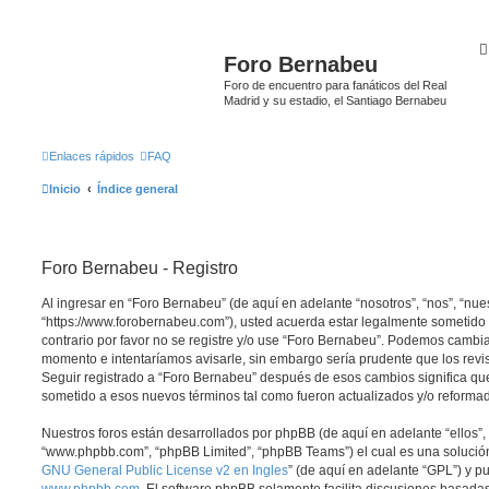
Foro Bernabeu
Foro de encuentro para fanáticos del Real
Madrid y su estadio, el Santiago Bernabeu
Enlaces rápidos
FAQ
Inicio
Índice general
Foro Bernabeu - Registro
Al ingresar en “Foro Bernabeu” (de aquí en adelante “nosotros”, “nos”, “nue
“https://www.forobernabeu.com”), usted acuerda estar legalmente sometido 
contrario por favor no se registre y/o use “Foro Bernabeu”. Podemos cambia
momento e intentaríamos avisarle, sin embargo sería prudente que los revi
Seguir registrado a “Foro Bernabeu” después de esos cambios significa qu
sometido a esos nuevos términos tal como fueron actualizados y/o reforma
Nuestros foros están desarrollados por phpBB (de aquí en adelante “ellos”, 
“www.phpbb.com”, “phpBB Limited”, “phpBB Teams”) el cual es una solución 
GNU General Public License v2 en Ingles
” (de aquí en adelante “GPL”) y 