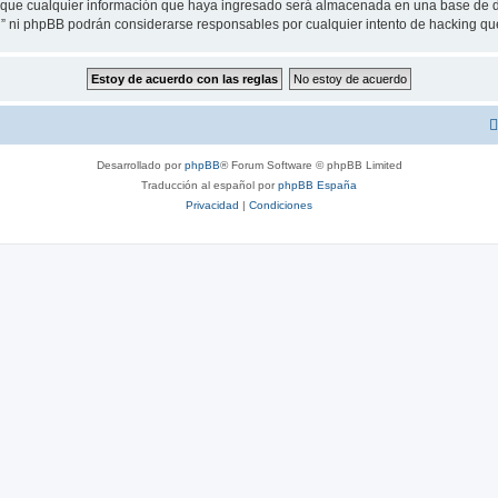
ue cualquier información que haya ingresado será almacenada en una base de da
eu” ni phpBB podrán considerarse responsables por cualquier intento de hacking q
Desarrollado por
phpBB
® Forum Software © phpBB Limited
Traducción al español por
phpBB España
Privacidad
|
Condiciones