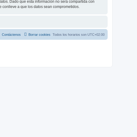
tos. Dado que esta información no será compartida con
ue conlleve a que los datos sean comprometidos.
Contáctenos
Borrar cookies
Todos los horarios son
UTC+02:00