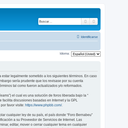
Buscar
Búsqueda avanza
Identificarse
Idioma:
a estar legalmente sometido a los siguientes términos. En caso
embargo sería prudente que los revisase por su cuenta
érminos tal como fueron actualizados y/o reformados.
ams”) el cual es una solución de foros liberada bajo la “
 facilita discusiones basadas en Internet y la GPL
or favor visite:
https://www.phpbb.com/
.
lar cualquier ley de su país, el país donde “Foro Bernabeu”
icación a su Proveedor de Servicios de Internet. Las
inar, editar, mover o cerrar cualquier tema en cualquier