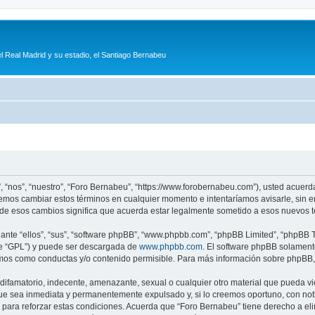
l Real Madrid y su estadio, el Santiago Bernabeu
, “nos”, “nuestro”, “Foro Bernabeu”, “https://www.forobernabeu.com”), usted acuerd
odemos cambiar estos términos en cualquier momento e intentaríamos avisarle, sin 
de esos cambios significa que acuerda estar legalmente sometido a esos nuevos t
nte “ellos”, “sus”, “software phpBB”, “www.phpbb.com”, “phpBB Limited”, “phpBB Te
te “GPL”) y puede ser descargada de
www.phpbb.com
. El software phpBB solamente
os como conductas y/o contenido permisible. Para más información sobre phpBB, p
ifamatorio, indecente, amenazante, sexual o cualquier otro material que pueda vio
ue sea inmediata y permanentemente expulsado y, si lo creemos oportuno, con notif
para reforzar estas condiciones. Acuerda que “Foro Bernabeu” tiene derecho a elim