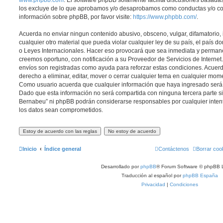
www.phpbb.com
. El software phpBB solamente facilita discusiones basadas
los excluye de lo que aprobamos y/o desaprobamos como conductas y/o co
información sobre phpBB, por favor visite:
https://www.phpbb.com/
.
Acuerda no enviar ningun contenido abusivo, obsceno, vulgar, difamatorio,
cualquier otro material que pueda violar cualquier ley de su país, el país 
o Leyes Internacionales. Hacer eso provocará que sea inmediata y permane
creemos oportuno, con notificación a su Proveedor de Servicios de Internet.
envíos son registradas como ayuda para reforzar estas condiciones. Acuer
derecho a eliminar, editar, mover o cerrar cualquier tema en cualquier mo
Como usuario acuerda que cualquier información que haya ingresado ser
Dado que esta información no será compartida con ninguna tercera parte si
Bernabeu” ni phpBB podrán considerarse responsables por cualquier inten
los datos sean comprometidos.
Inicio
Índice general
Contáctenos
Borrar coo
Desarrollado por
phpBB
® Forum Software © phpBB L
Traducción al español por
phpBB España
Privacidad
|
Condiciones