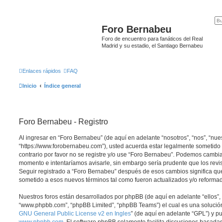
Foro Bernabeu
Foro de encuentro para fanáticos del Real
Madrid y su estadio, el Santiago Bernabeu
Enlaces rápidos
FAQ
Inicio
Índice general
Foro Bernabeu - Registro
Al ingresar en “Foro Bernabeu” (de aquí en adelante “nosotros”, “nos”, “nue
“https://www.forobernabeu.com”), usted acuerda estar legalmente sometido 
contrario por favor no se registre y/o use “Foro Bernabeu”. Podemos cambia
momento e intentaríamos avisarle, sin embargo sería prudente que los revi
Seguir registrado a “Foro Bernabeu” después de esos cambios significa qu
sometido a esos nuevos términos tal como fueron actualizados y/o reforma
Nuestros foros están desarrollados por phpBB (de aquí en adelante “ellos”, 
“www.phpbb.com”, “phpBB Limited”, “phpBB Teams”) el cual es una solución 
GNU General Public License v2 en Ingles
” (de aquí en adelante “GPL”) y 