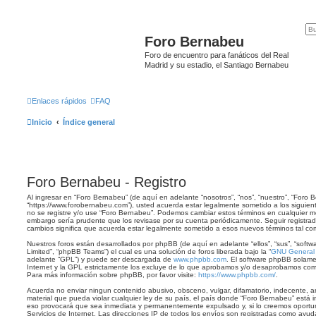
Foro Bernabeu
Foro de encuentro para fanáticos del Real
Madrid y su estadio, el Santiago Bernabeu
Enlaces rápidos
FAQ
Inicio
Índice general
Foro Bernabeu - Registro
Al ingresar en “Foro Bernabeu” (de aquí en adelante “nosotros”, “nos”, “nuestro”, “Foro 
“https://www.forobernabeu.com”), usted acuerda estar legalmente sometido a los siguient
no se registre y/o use “Foro Bernabeu”. Podemos cambiar estos términos en cualquier mo
embargo sería prudente que los revisase por su cuenta periódicamente. Seguir registr
cambios significa que acuerda estar legalmente sometido a esos nuevos términos tal co
Nuestros foros están desarrollados por phpBB (de aquí en adelante “ellos”, “sus”, “so
Limited”, “phpBB Teams”) el cual es una solución de foros liberada bajo la “
GNU General P
adelante “GPL”) y puede ser descargada de
www.phpbb.com
. El software phpBB solame
Internet y la GPL estrictamente los excluye de lo que aprobamos y/o desaprobamos com
Para más información sobre phpBB, por favor visite:
https://www.phpbb.com/
.
Acuerda no enviar ningun contenido abusivo, obsceno, vulgar, difamatorio, indecente, a
material que pueda violar cualquier ley de su país, el país donde “Foro Bernabeu” está 
eso provocará que sea inmediata y permanentemente expulsado y, si lo creemos oportun
Servicios de Internet. Las direcciones IP de todos los envíos son registradas como ayud