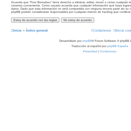
Acuerda que “Foro Bernabeu” tiene derecho a eliminar, editar, mover o cerrar cualquier
creamos conveniente. Como usuario acuerda que cualquier información que haya ingr
datos. Dado que esta información no será compartida con ninguna tercera parte sin su c
phpBB podrán considerarse responsables por cualquier intento de hacking que conllev
Inicio
Índice general
Contáctenos
Borrar coo
Desarrollado por
phpBB
® Forum Software © phpBB L
Traducción al español por
phpBB España
Privacidad
|
Condiciones