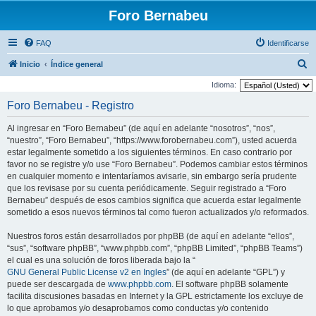
Foro Bernabeu
FAQ
Identificarse
B
Inicio
Índice general
u
Idioma:
s
Foro Bernabeu - Registro
c
Al ingresar en “Foro Bernabeu” (de aquí en adelante “nosotros”, “nos”,
a
“nuestro”, “Foro Bernabeu”, “https://www.forobernabeu.com”), usted acuerda
r
estar legalmente sometido a los siguientes términos. En caso contrario por
favor no se registre y/o use “Foro Bernabeu”. Podemos cambiar estos términos
en cualquier momento e intentaríamos avisarle, sin embargo sería prudente
que los revisase por su cuenta periódicamente. Seguir registrado a “Foro
Bernabeu” después de esos cambios significa que acuerda estar legalmente
sometido a esos nuevos términos tal como fueron actualizados y/o reformados.
Nuestros foros están desarrollados por phpBB (de aquí en adelante “ellos”,
“sus”, “software phpBB”, “www.phpbb.com”, “phpBB Limited”, “phpBB Teams”)
el cual es una solución de foros liberada bajo la “
GNU General Public License v2 en Ingles
” (de aquí en adelante “GPL”) y
puede ser descargada de
www.phpbb.com
. El software phpBB solamente
facilita discusiones basadas en Internet y la GPL estrictamente los excluye de
lo que aprobamos y/o desaprobamos como conductas y/o contenido