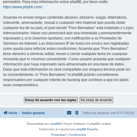
permisible. Para más información sobre phpBB, por favor visite:
https://www.phpbb.com/
.
Acuerda no enviar ningun contenido abusivo, obsceno, vulgar, difamatorio,
indecente, amenazante, sexual o cualquier otro material que pueda violar
cualquier ley de su país, el país donde “Foro Bernabeu” está instalado o Leyes
Internacionales. Hacer eso provocará que sea inmediata y permanentemente
expulsado y, si lo creemos oportuno, con notificación a su Proveedor de
Servicios de Internet. Las direcciones IP de todos los envíos son registradas
como ayuda para reforzar estas condiciones. Acuerda que “Foro Bernabeu”
tiene derecho a eliminar, editar, mover o cerrar cualquier tema en cualquier
momento que lo creamos conveniente. Como usuario acuerda que cualquier
información que haya ingresado será almacenada en una base de datos.
Dado que esta información no será compartida con ninguna tercera parte sin
su consentimiento, ni “Foro Bernabeu” ni phpBB podrán considerarse
responsables por cualquier intento de hacking que conlleve a que los datos
sean comprometidos.
Inicio
Índice general
Todos los horarios son
UTC+02:00
Desarrollado por
phpBB
® Forum Software © phpBB Limited
Traducción al español por
phpBB España
Privacidad
|
Condiciones