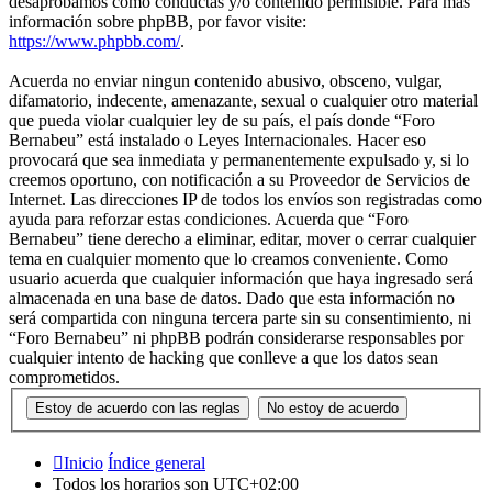
desaprobamos como conductas y/o contenido permisible. Para más
información sobre phpBB, por favor visite:
https://www.phpbb.com/
.
Acuerda no enviar ningun contenido abusivo, obsceno, vulgar,
difamatorio, indecente, amenazante, sexual o cualquier otro material
que pueda violar cualquier ley de su país, el país donde “Foro
Bernabeu” está instalado o Leyes Internacionales. Hacer eso
provocará que sea inmediata y permanentemente expulsado y, si lo
creemos oportuno, con notificación a su Proveedor de Servicios de
Internet. Las direcciones IP de todos los envíos son registradas como
ayuda para reforzar estas condiciones. Acuerda que “Foro
Bernabeu” tiene derecho a eliminar, editar, mover o cerrar cualquier
tema en cualquier momento que lo creamos conveniente. Como
usuario acuerda que cualquier información que haya ingresado será
almacenada en una base de datos. Dado que esta información no
será compartida con ninguna tercera parte sin su consentimiento, ni
“Foro Bernabeu” ni phpBB podrán considerarse responsables por
cualquier intento de hacking que conlleve a que los datos sean
comprometidos.
Inicio
Índice general
Todos los horarios son
UTC+02:00