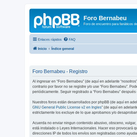
Foro Bernabeu
Foro de encuentro para fanáticos de
Enlaces rápidos
FAQ
Inicio
Índice general
Foro Bernabeu - Registro
Al ingresar en “Foro Bernabeu” (de aquí en adelante “nosotros”
contrario por favor no se registre y/o use “Foro Bernabeu”. P
periódicamente. Seguir registrado a “Foro Bernabeu” después 
Nuestros foros están desarrollados por phpBB (de aquí en adela
GNU General Public License v2 en Ingles
” (de aquí en adelan
estrictamente los excluye de lo que aprobamos y/o desaprobam
Acuerda no enviar ningun contenido abusivo, obsceno, vulgar, d
está instalado o Leyes Internacionales. Hacer eso provocará q
direcciones IP de todos los envíos son registradas como ayuda 