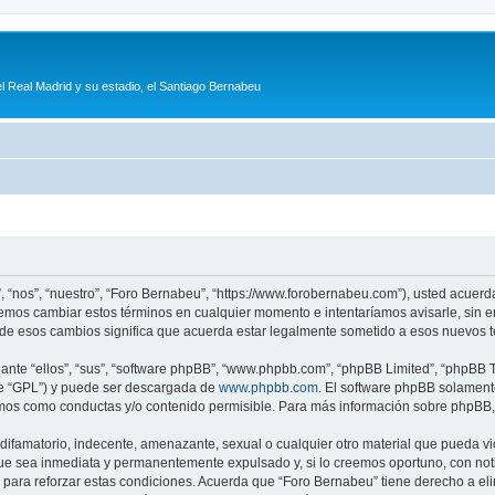
l Real Madrid y su estadio, el Santiago Bernabeu
, “nos”, “nuestro”, “Foro Bernabeu”, “https://www.forobernabeu.com”), usted acuerd
odemos cambiar estos términos en cualquier momento e intentaríamos avisarle, sin 
de esos cambios significa que acuerda estar legalmente sometido a esos nuevos t
nte “ellos”, “sus”, “software phpBB”, “www.phpbb.com”, “phpBB Limited”, “phpBB Te
te “GPL”) y puede ser descargada de
www.phpbb.com
. El software phpBB solamente
os como conductas y/o contenido permisible. Para más información sobre phpBB, p
ifamatorio, indecente, amenazante, sexual o cualquier otro material que pueda vio
ue sea inmediata y permanentemente expulsado y, si lo creemos oportuno, con notif
para reforzar estas condiciones. Acuerda que “Foro Bernabeu” tiene derecho a elim