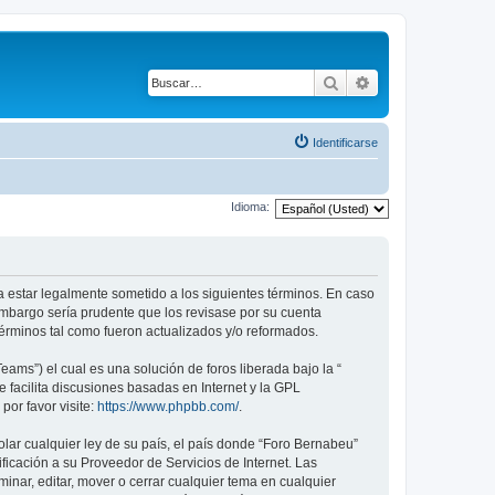
Buscar
Búsqueda avanza
Identificarse
Idioma:
a estar legalmente sometido a los siguientes términos. En caso
embargo sería prudente que los revisase por su cuenta
érminos tal como fueron actualizados y/o reformados.
ams”) el cual es una solución de foros liberada bajo la “
 facilita discusiones basadas en Internet y la GPL
or favor visite:
https://www.phpbb.com/
.
lar cualquier ley de su país, el país donde “Foro Bernabeu”
icación a su Proveedor de Servicios de Internet. Las
inar, editar, mover o cerrar cualquier tema en cualquier