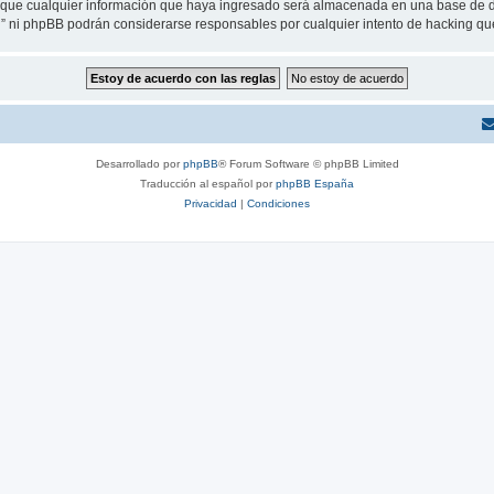
ue cualquier información que haya ingresado será almacenada en una base de da
eu” ni phpBB podrán considerarse responsables por cualquier intento de hacking q
Desarrollado por
phpBB
® Forum Software © phpBB Limited
Traducción al español por
phpBB España
Privacidad
|
Condiciones