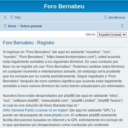
Foro Bernabeu
FAQ
Identificarse
B
Inicio
Índice general
u
Idioma:
s
Foro Bernabeu - Registro
c
Al ingresar en “Foro Bernabeu” (de aquí en adelante “nosotros”, “nos”,
a
“nuestro”, “Foro Bernabeu”, “https://www.forobernabeu.com”), usted acuerda
r
estar legalmente sometido a los siguientes términos. En caso contrario por
favor no se registre y/o use “Foro Bernabeu”. Podemos cambiar estos términos
en cualquier momento e intentaríamos avisarle, sin embargo sería prudente
que los revisase por su cuenta periódicamente. Seguir registrado a “Foro
Bernabeu” después de esos cambios significa que acuerda estar legalmente
sometido a esos nuevos términos tal como fueron actualizados y/o reformados.
Nuestros foros están desarrollados por phpBB (de aquí en adelante “ellos”,
“sus”, “software phpBB”, “www.phpbb.com”, “phpBB Limited”, “phpBB Teams”)
el cual es una solución de foros liberada bajo la “
GNU General Public License v2 en Ingles
” (de aquí en adelante “GPL”) y
puede ser descargada de
www.phpbb.com
. El software phpBB solamente
facilita discusiones basadas en Internet y la GPL estrictamente los excluye de
lo que aprobamos y/o desaprobamos como conductas y/o contenido