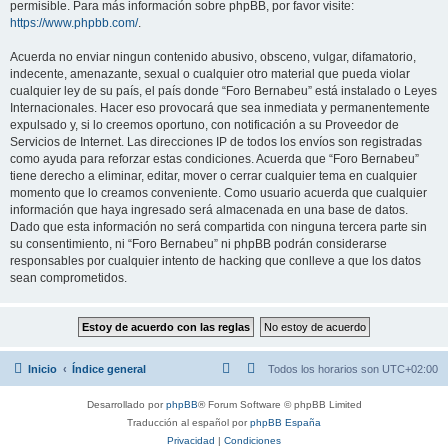
permisible. Para más información sobre phpBB, por favor visite:
https://www.phpbb.com/
.
Acuerda no enviar ningun contenido abusivo, obsceno, vulgar, difamatorio,
indecente, amenazante, sexual o cualquier otro material que pueda violar
cualquier ley de su país, el país donde “Foro Bernabeu” está instalado o Leyes
Internacionales. Hacer eso provocará que sea inmediata y permanentemente
expulsado y, si lo creemos oportuno, con notificación a su Proveedor de
Servicios de Internet. Las direcciones IP de todos los envíos son registradas
como ayuda para reforzar estas condiciones. Acuerda que “Foro Bernabeu”
tiene derecho a eliminar, editar, mover o cerrar cualquier tema en cualquier
momento que lo creamos conveniente. Como usuario acuerda que cualquier
información que haya ingresado será almacenada en una base de datos.
Dado que esta información no será compartida con ninguna tercera parte sin
su consentimiento, ni “Foro Bernabeu” ni phpBB podrán considerarse
responsables por cualquier intento de hacking que conlleve a que los datos
sean comprometidos.
Inicio
Índice general
Todos los horarios son
UTC+02:00
Desarrollado por
phpBB
® Forum Software © phpBB Limited
Traducción al español por
phpBB España
Privacidad
|
Condiciones